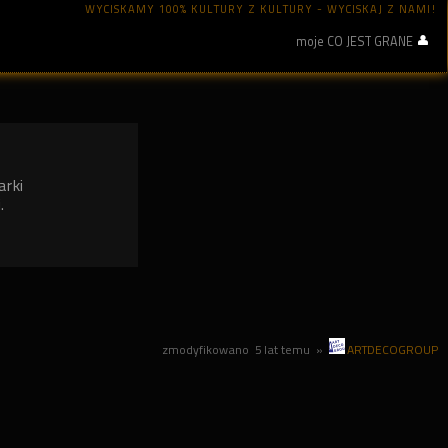
WYCISKAMY 100% KULTURY Z KULTURY - WYCISKAJ Z NAMI!
moje CO JEST GRANE
arki
.
zmodyfikowano
5 lat temu
»
ARTDECOGROUP