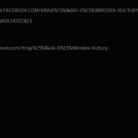
.FACEBOOK.COM/KRAJE%C5%84SKI-O%C5%9BRODEK-KULTURY-
NADCHODZĄCE
book.com/Kraje%C5%84ski-O%C5%9Brodek-Kultury-