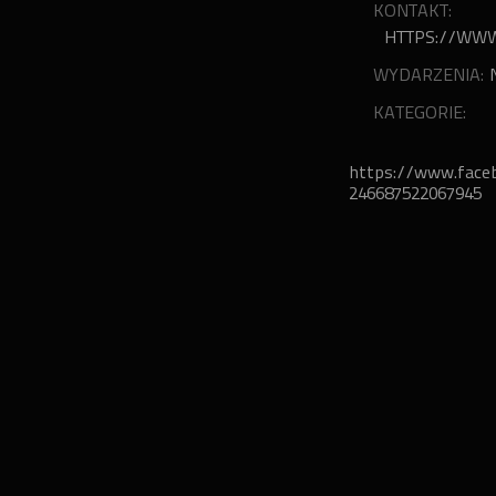
KONTAKT:
HTTPS://WWW
WYDARZENIA:
KATEGORIE:
https://www.face
246687522067945