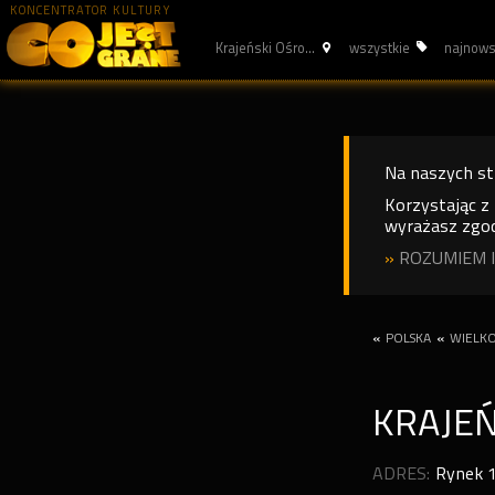
KONCENTRATOR KULTURY
Krajeński Ośro...
wszystkie
najnow
Na naszych s
Korzystając z
wyrażasz zgod
»
ROZUMIEM I
«
POLSKA
«
WIELKO
KRAJEŃ
ADRES:
Rynek 