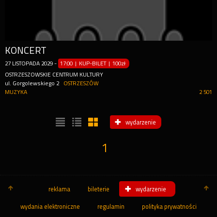
KONCERT
27
LISTOPADA
2029
-
17:00 | KUP-BILET
|
100zł
OSTRZESZOWSKIE CENTRUM KULTURY
ul. Gorgolewskiego 2
OSTRZESZÓW
MUZYKA
2 501
wydarzenie
1
reklama
bileterie
wydarzenie
wydania elektroniczne
regulamin
polityka prywatności