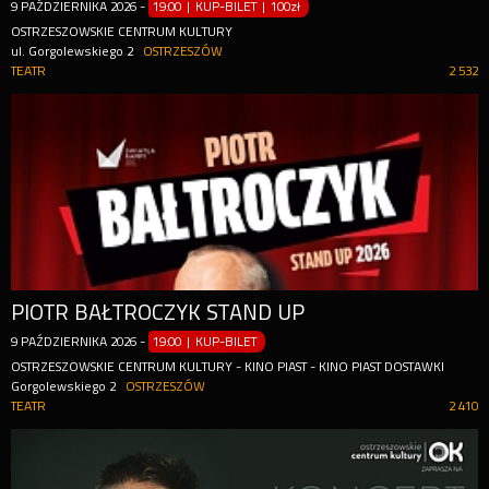
9
PAŹDZIERNIKA
2026
-
19:00 | KUP-BILET
|
100zł
OSTRZESZOWSKIE CENTRUM KULTURY
ul. Gorgolewskiego 2
OSTRZESZÓW
TEATR
2 532
PIOTR BAŁTROCZYK STAND UP
9
PAŹDZIERNIKA
2026
-
19:00 | KUP-BILET
OSTRZESZOWSKIE CENTRUM KULTURY - KINO PIAST - KINO PIAST DOSTAWKI
Gorgolewskiego 2
OSTRZESZÓW
TEATR
2 410