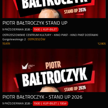
PIOTR BAŁTROCZYK STAND UP
9
PAŹDZIERNIKA
2026
-
19:00 | KUP-BILET
OSTRZESZOWSKIE CENTRUM KULTURY - KINO PIAST - KINO PIAST DOSTAWKI
Gorgolewskiego 2
OSTRZESZÓW
TEATR
12 805
PIOTR BAŁTROCZYK - STAND UP 2026
9
PAŹDZIERNIKA
2026
-
19:00 | KUP-BILET
|
100zł