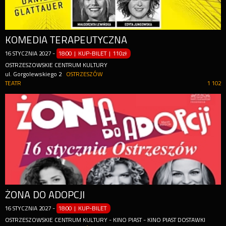
KOMEDIA TERAPEUTYCZNA
16
STYCZNIA
2027
-
18:00 | KUP-BILET
|
110zł
OSTRZESZOWSKIE CENTRUM KULTURY
ul. Gorgolewskiego 2
OSTRZESZÓW
TEATR
1 102
ŻONA DO ADOPCJI
16
STYCZNIA
2027
-
18:00 | KUP-BILET
OSTRZESZOWSKIE CENTRUM KULTURY - KINO PIAST - KINO PIAST DOSTAWKI