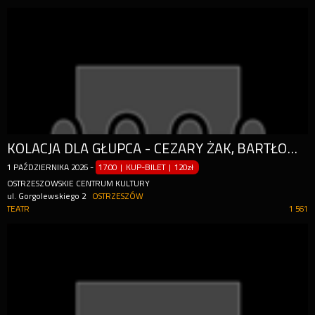
KOLACJA DLA GŁUPCA - CEZARY ŻAK, BARTŁOMIEJ TOPA
1
PAŹDZIERNIKA
2026
-
17:00 | KUP-BILET
|
120zł
OSTRZESZOWSKIE CENTRUM KULTURY
ul. Gorgolewskiego 2
OSTRZESZÓW
TEATR
1 561