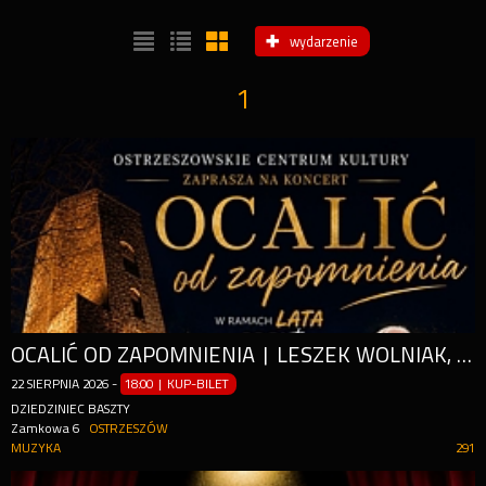
wydarzenie
1
OCALIĆ OD ZAPOMNIENIA | LESZEK WOLNIAK, ANDRZEJ DZIEDZIAK, TADEUSZ KAROLCZAK
22
SIERPNIA
2026
-
18:00 | KUP-BILET
DZIEDZINIEC BASZTY
Zamkowa 6
OSTRZESZÓW
MUZYKA
291