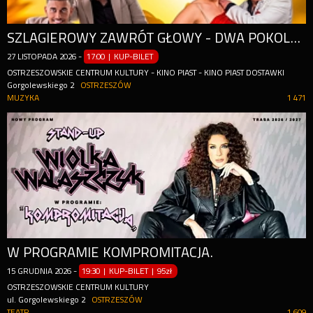
SZLAGIEROWY ZAWRÓT GŁOWY - DWA POKOLENIA | KONCERT ANDRZEJKOWY
27
LISTOPADA
2026
-
17:00 | KUP-BILET
OSTRZESZOWSKIE CENTRUM KULTURY - KINO PIAST - KINO PIAST DOSTAWKI
Gorgolewskiego 2
OSTRZESZÓW
MUZYKA
1 471
W PROGRAMIE KOMPROMITACJA.
15
GRUDNIA
2026
-
19:30 | KUP-BILET
|
95zł
OSTRZESZOWSKIE CENTRUM KULTURY
ul. Gorgolewskiego 2
OSTRZESZÓW
TEATR
1 609