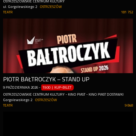
OSTRZESZOWSKIE CENTRUM KULTURY
ul. Gorgolewskiego 2
OSTRZESZÓW
TEATR
181 752
PIOTR BAŁTROCZYK – STAND UP
9
PAŹDZIERNIKA
2026
-
19:00 | KUP-BILET
OSTRZESZOWSKIE CENTRUM KULTURY - KINO PIAST - KINO PIAST DOSTAWKI
Gorgolewskiego 2
OSTRZESZÓW
TEATR
9 848