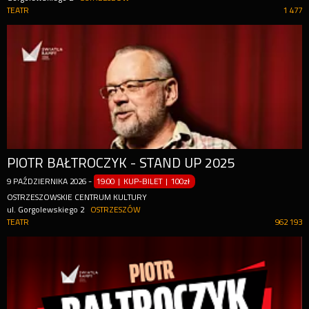
TEATR
1 477
PIOTR BAŁTROCZYK - STAND UP 2025
9
PAŹDZIERNIKA
2026
-
19:00 | KUP-BILET
|
100zł
OSTRZESZOWSKIE CENTRUM KULTURY
ul. Gorgolewskiego 2
OSTRZESZÓW
TEATR
962 193