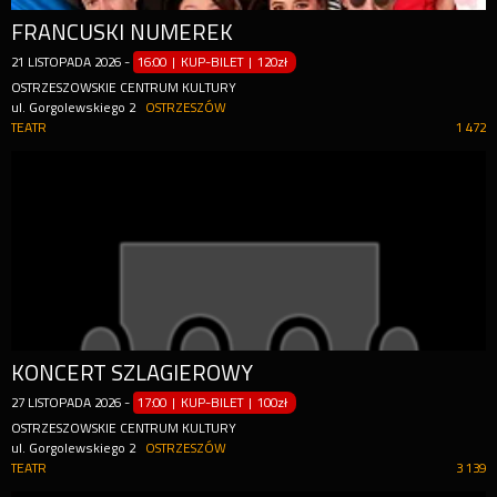
FRANCUSKI NUMEREK
21
LISTOPADA
2026
-
16:00 | KUP-BILET
|
120zł
OSTRZESZOWSKIE CENTRUM KULTURY
ul. Gorgolewskiego 2
OSTRZESZÓW
TEATR
1 472
KONCERT SZLAGIEROWY
27
LISTOPADA
2026
-
17:00 | KUP-BILET
|
100zł
OSTRZESZOWSKIE CENTRUM KULTURY
ul. Gorgolewskiego 2
OSTRZESZÓW
TEATR
3 139