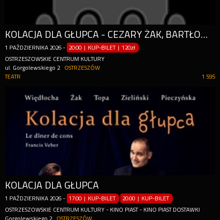
KOLACJA DLA GŁUPCA - CEZARY ŻAK, BARTŁOMIEJ TOPA
1
PAŹDZIERNIKA
2026
-
20:00 | KUP-BILET
|
120zł
OSTRZESZOWSKIE CENTRUM KULTURY
ul. Gorgolewskiego 2
OSTRZESZÓW
TEATR
1 595
KOLACJA DLA GŁUPCA
1
PAŹDZIERNIKA
2026
-
17:00 | KUP-BILET
20:00 | KUP-BILET
OSTRZESZOWSKIE CENTRUM KULTURY - KINO PIAST - KINO PIAST DOSTAWKI
Gorgolewskiego 2
OSTRZESZÓW