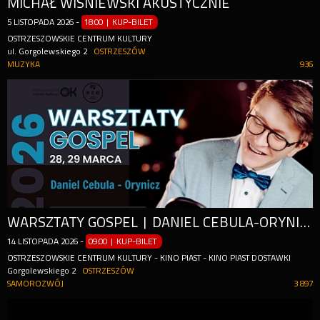
MICHAŁ WIŚNIEWSKI AKUSTYCZNIE
5
LISTOPADA
2026
-
18:00 | KUP-BILET
OSTRZESZOWSKIE CENTRUM KULTURY
ul. Gorgolewskiego 2
OSTRZESZÓW
MUZYKA
936
WARSZTATY GOSPEL | DANIEL CEBULA-ORYNICZ
14
LISTOPADA
2026
-
09:00 | KUP-BILET
OSTRZESZOWSKIE CENTRUM KULTURY - KINO PIAST - KINO PIAST DOSTAWKI
Gorgolewskiego 2
OSTRZESZÓW
SAMOROZWÓJ
3 897