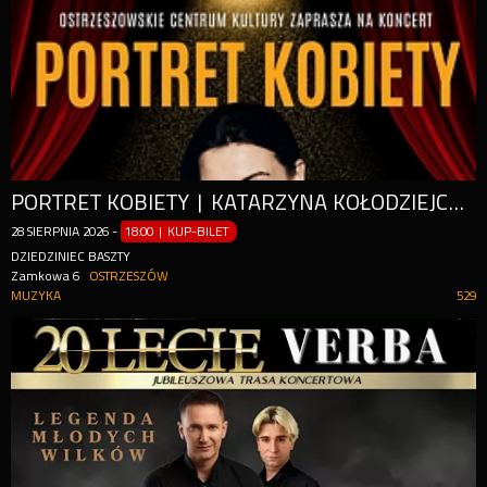
PORTRET KOBIETY | KATARZYNA KOŁODZIEJCZYK
28
SIERPNIA
2026
-
18:00 | KUP-BILET
DZIEDZINIEC BASZTY
Zamkowa 6
OSTRZESZÓW
MUZYKA
529