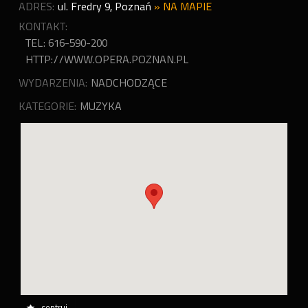
ADRES:
ul. Fredry 9
,
Poznań
»
NA MAPIE
KONTAKT:
TEL: 616-590-200
HTTP://WWW.OPERA.POZNAN.PL
WYDARZENIA:
NADCHODZĄCE
KATEGORIE:
MUZYKA
centruj