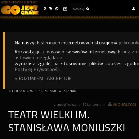
KONCENTRATOR KULTURY
Na naszych stronach internetowych stosujemy
pliki cook
Korzystając z naszych serwisów internetowych
bez zm
ustawień przeglądarki
wyrażasz zgodę na stosowanie plików cookies zgodn
Polityką Prywatności.
»
ROZUMIEM I AKCEPTUJĘ
«
POLSKA
«
WIELKOPOLSKIE
«
POZNAŃ
zmodyfikowano
12 lat temu
»
ANONIM.COM
TEATR WIELKI IM.
STANISŁAWA MONIUSZKI