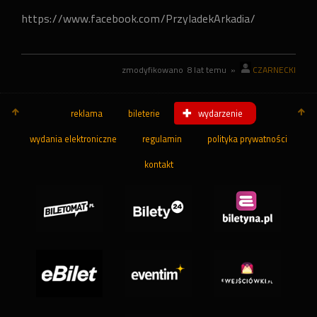
https://www.facebook.com/PrzyladekArkadia/
zmodyfikowano
8 lat temu
»
CZARNECKI
reklama
bileterie
wydarzenie
wydania elektroniczne
regulamin
polityka prywatności
kontakt