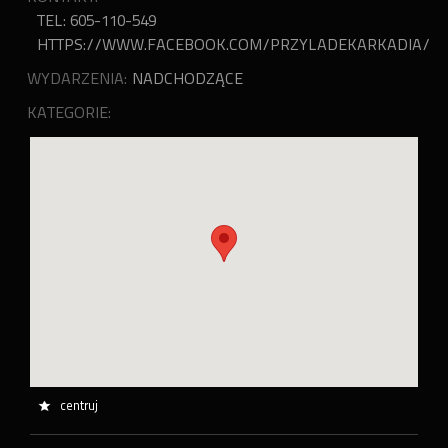
TEL: 605-110-549
HTTPS://WWW.FACEBOOK.COM/PRZYLADEKARKADIA/
WYDARZENIA:
NADCHODZĄCE
KATEGORIE:
centruj