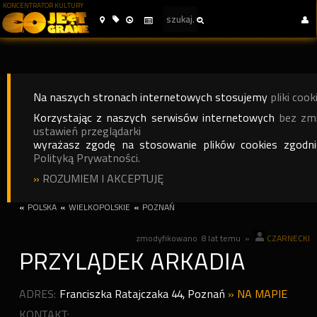
KONCENTRATOR KULTURY
Na naszych stronach internetowych stosujemy
pliki cook
Korzystając z naszych serwisów internetowych
bez zm
ustawień przeglądarki
wyrażasz zgodę na stosowanie plików cookies zgodn
Polityką Prywatności.
»
ROZUMIEM I AKCEPTUJĘ
«
POLSKA
«
WIELKOPOLSKIE
«
POZNAŃ
zmodyfikowano
8 lat temu
»
CZARNECKI
PRZYLĄDEK ARKADIA
ADRES:
Franciszka Ratajczaka 44
,
Poznań
»
NA MAPIE
KONTAKT: