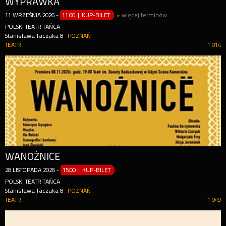
WYPRAWKA
11
WRZEŚNIA
2026
-
11:00 | KUP-BILET
»
więcej terminów
POLSKI TEATR TAŃCA
Stanisława Taczaka 8
POZNAŃ
TEATR
1 014
WANOŻNICE
28
LISTOPADA
2026
-
15:00 | KUP-BILET
POLSKI TEATR TAŃCA
Stanisława Taczaka 8
POZNAŃ
TEATR
1 049