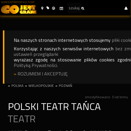
KONCENTRATOR KULTURY
Na naszych stronach internetowych stosujemy
pliki cook
Korzystając z naszych serwisów internetowych
bez zm
ustawień przeglądarki
wyrażasz zgodę na stosowanie plików cookies zgodn
Polityką Prywatności.
»
ROZUMIEM I AKCEPTUJĘ
«
POLSKA
«
WIELKOPOLSKIE
«
POZNAŃ
zmodyfikowano
5 lat temu
POLSKI TEATR TAŃCA
TEATR