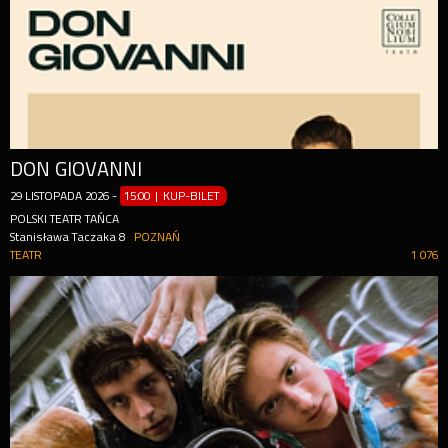
DON GIOVANNI
29
LISTOPADA
2026
-
15:00 | KUP-BILET
POLSKI TEATR TAŃCA
Stanisława Taczaka 8
POZNAŃ
TEATR
1 076