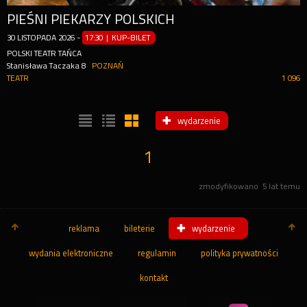
PIEŚNI PIEKARZY POLSKICH
30
LISTOPADA
2026
-
17:30 | KUP-BILET
POLSKI TEATR TAŃCA
Stanisława Taczaka 8
POZNAŃ
TEATR
1 096
wydarzenie
1
zmodyfikowano
5 lat temu
reklama
bileterie
wydarzenie
wydania elektroniczne
regulamin
polityka prywatności
kontakt