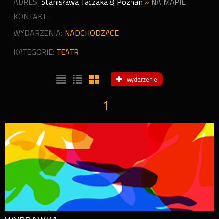
ADRES:
Stanisława Taczaka 8
,
Poznań
»
NA MAPIE
KONTAKT:
WYDARZENIA:
NADCHODZĄCE
KATEGORIE:
TEATR
wydarzenie
1