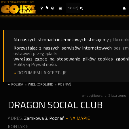
KONCENTRATOR KULTURY
Na naszych stronach internetowych stosujemy
pliki cook
Korzystając z naszych serwisów internetowych
bez zm
ustawień przeglądarki
wyrażasz zgodę na stosowanie plików cookies zgodn
Polityką Prywatności.
»
ROZUMIEM I AKCEPTUJĘ
«
POLSKA
«
WIELKOPOLSKIE
«
POZNAŃ
zmodyfikowano
2 lata temu
DRAGON SOCIAL CLUB
ADRES:
Zamkowa 3
,
Poznań
»
NA MAPIE
KONTAKT: