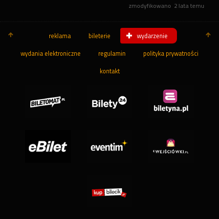
zmodyfikowano
2 lata temu
reklama
bileterie
wydarzenie
wydania elektroniczne
regulamin
polityka prywatności
kontakt