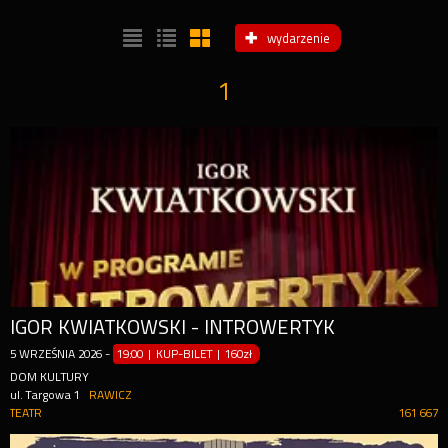
wydarzenie
1
IGOR KWIATKOWSKI - INTROWERTYK
5
WRZEŚNIA
2026
-
19:00 | KUP-BILET
|
160zł
DOM KULTURY
ul. Targowa 1
RAWICZ
TEATR
161 667