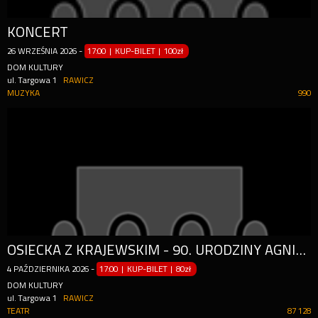
KONCERT
26
WRZEŚNIA
2026
-
17:00 | KUP-BILET
|
100zł
DOM KULTURY
ul. Targowa 1
RAWICZ
MUZYKA
990
OSIECKA Z KRAJEWSKIM - 90. URODZINY AGNIESZKI
4
PAŹDZIERNIKA
2026
-
17:00 | KUP-BILET
|
80zł
DOM KULTURY
ul. Targowa 1
RAWICZ
TEATR
87 128