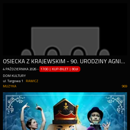
OSIECKA Z KRAJEWSKIM - 90. URODZINY AGNIESZKI
4
PAŹDZIERNIKA
2026
-
17:00 | KUP-BILET
|
80zł
DOM KULTURY
ul. Targowa 1
RAWICZ
MUZYKA
969