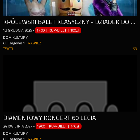
KRÓLEWSKI BALET KLASYCZNY - DZIADEK DO ORZECHÓW
13
GRUDNIA
2026
-
17:00 | KUP-BILET
|
100zł
DOM KULTURY
ul. Targowa 1
RAWICZ
TEATR
99
DIAMENTOWY KONCERT 60 LECIA
24
KWIETNIA
2027
-
19:00 | KUP-BILET
|
140zł
DOM KULTURY
ul. Targowa 1
RAWICZ