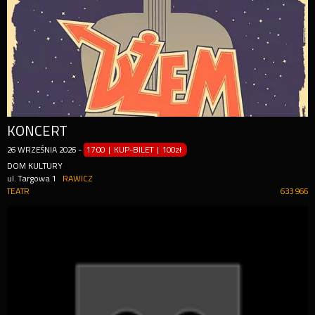
KONCERT
26
WRZEŚNIA
2026
-
17:00 | KUP-BILET
|
100zł
DOM KULTURY
ul. Targowa 1
RAWICZ
TEATR
633 966