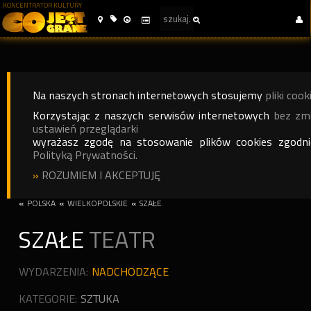
KONCENTRATOR KULTURY
Na naszych stronach internetowych stosujemy
pliki cook
Korzystając z naszych serwisów internetowych
bez zm
ustawień przeglądarki
wyrażasz zgodę na stosowanie plików cookies zgodn
Polityką Prywatności.
»
ROZUMIEM I AKCEPTUJĘ
«
POLSKA
«
WIELKOPOLSKIE
«
SZAŁE
SZAŁE
TEATR
WYDARZENIA:
NADCHODZĄCE
KATEGORIE:
SZTUKA