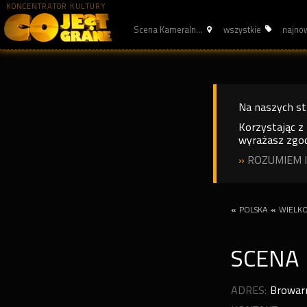
KONCENTRATOR KULTURY
Scena Kameraln...
wszystkie
najno
Na naszych s
Korzystając z
wyrażasz zgod
»
ROZUMIEM I
«
POLSKA
«
WIELKO
SCENA
ADRES:
Browar