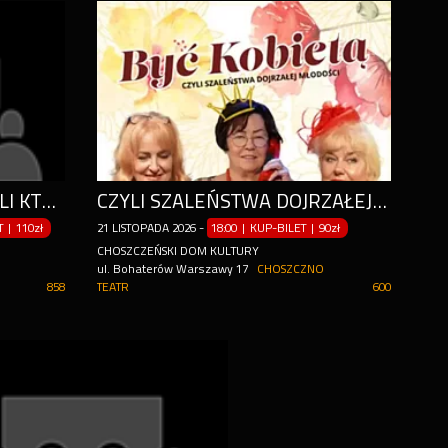
SZALONE NOŻYCZKI - CZYLI KTO ZABIŁ
CZYLI SZALEŃSTWA DOJRZAŁEJ MŁODOŚCI
ET
|
110zł
21
LISTOPADA
2026
-
18:00 | KUP-BILET
|
90zł
CHOSZCZEŃSKI DOM KULTURY
ul. Bohaterów Warszawy 17
CHOSZCZNO
858
TEATR
600