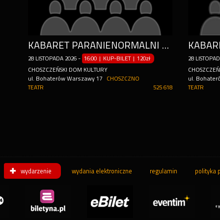
KABARET PARANIENORMALNI - NOWY PROGRAM "OSTRE CIĘCIE"
28
LISTOPADA
2026
-
16:00 | KUP-BILET
|
120zł
28
LISTOPA
CHOSZCZEŃSKI DOM KULTURY
CHOSZCZEŃ
ul. Bohaterów Warszawy 17
CHOSZCZNO
ul. Bohate
TEATR
525 618
TEATR
wydarzenie
wydania elektroniczne
regulamin
polityka 