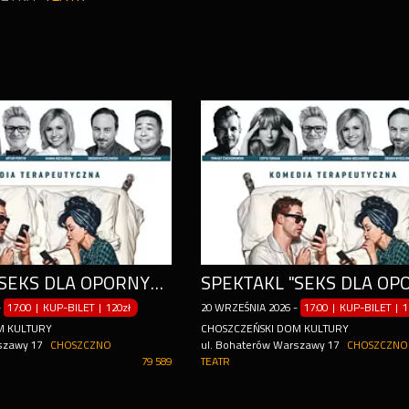
SPEKTAKL "SEKS DLA OPORNYCH"
-
17:00 | KUP-BILET
|
120zł
20
WRZEŚNIA
2026
-
17:00 | KUP-BILET
|
1
M KULTURY
CHOSZCZEŃSKI DOM KULTURY
szawy 17
CHOSZCZNO
ul. Bohaterów Warszawy 17
CHOSZCZNO
79 589
TEATR