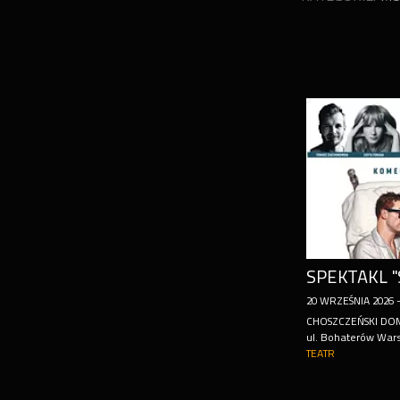
20
WRZEŚNIA
2026
CHOSZCZEŃSKI DO
ul. Bohaterów War
TEATR