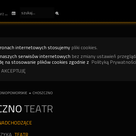
kalendarz
tronach internetowych stosujemy
pliki cookies.
 naszych serwisów internetowych
bez zmiany ustawień przegląd
ę na stosowanie plików cookies zgodnie z
Polityką Prywatności
 AKCEPTUJĘ
DNIOPOMORSKIE
«
CHOSZCZNO
CZNO
TEATR
NADCHODZĄCE
ZYKA
TEATR