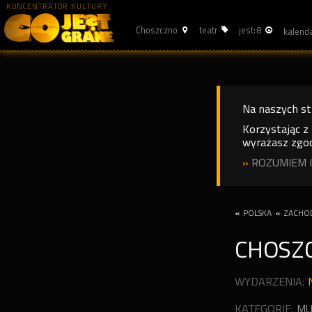
KONCENTRATOR KULTURY
Choszczno
teatr
jest: 8
Na naszych s
Korzystając z
wyrażasz zgod
»
ROZUMIEM I
«
POLSKA
«
ZACHO
CHOSZ
WYDARZENIA:
KATEGORIE:
MU