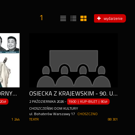
1
wydarzenie
SPEKTAKL "SEKS DLA OPORNYCH"
OSIECKA Z KRAJEWSKIM - 90. URODZINY AGNIESZKI
20zł
2
PAŹDZIERNIKA
2026
-
19:00 | KUP-BILET
|
80zł
CHOSZCZEŃSKI DOM KULTURY
ul. Bohaterów Warszawy 17
CHOSZCZNO
1 244
TEATR
88 301