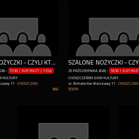
SZALONE NOŻYCZKI - CZYLI KTO ZABIŁ
026
-
15:30 | KUP-BILET
|
110zł
25
PAŹDZIERNIKA
2026
-
18:30 | KUP-BIL
M KULTURY
CHOSZCZEŃSKI DOM KULTURY
szawy 17
CHOSZCZNO
ul. Bohaterów Warszawy 17
CHOSZCZNO
860
TEATR