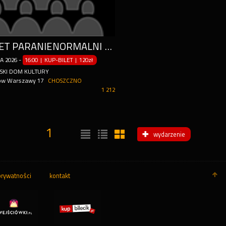
KABARET PARANIENORMALNI - NOWY PROGRAM "OSTRE CIĘCIE"
DA
2026
-
16:00 | KUP-BILET
|
120zł
SKI DOM KULTURY
rów Warszawy 17
CHOSZCZNO
1 212
1
wydarzenie
prywatności
kontakt