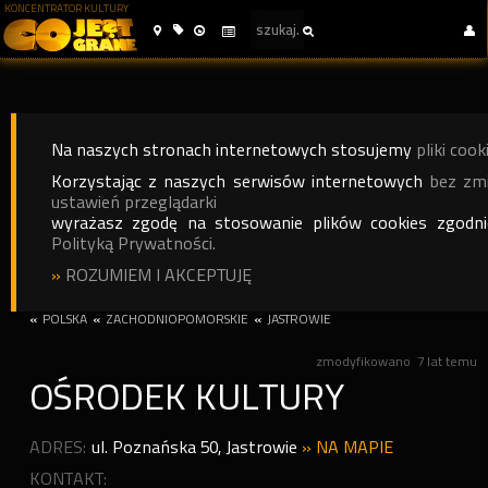
KONCENTRATOR KULTURY
Na naszych stronach internetowych stosujemy
pliki cook
Korzystając z naszych serwisów internetowych
bez zm
ustawień przeglądarki
wyrażasz zgodę na stosowanie plików cookies zgodn
Polityką Prywatności.
»
ROZUMIEM I AKCEPTUJĘ
«
POLSKA
«
ZACHODNIOPOMORSKIE
«
JASTROWIE
zmodyfikowano
7 lat temu
OŚRODEK KULTURY
ADRES:
ul. Poznańska 50
,
Jastrowie
»
NA MAPIE
KONTAKT: