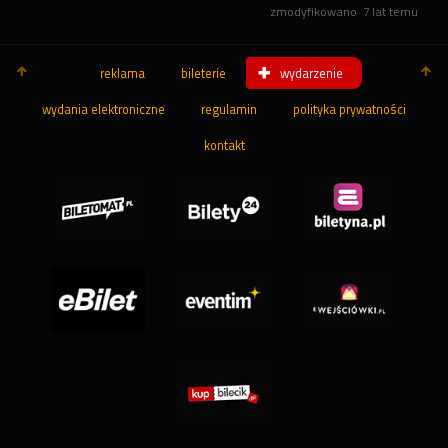
zmodyfikowano
7 lat temu
reklama
bileterie
wydarzenie
wydania elektroniczne
regulamin
polityka prywatności
kontakt