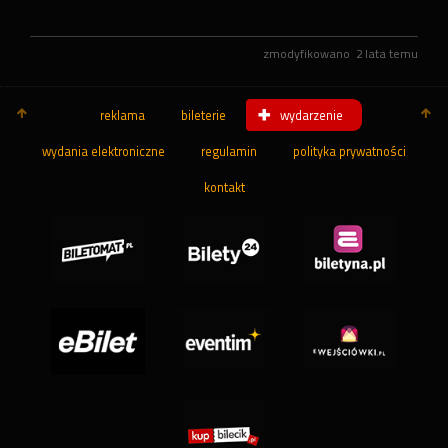
zmodyfikowano
2 lata temu
reklama
bileterie
wydarzenie
wydania elektroniczne
regulamin
polityka prywatności
kontakt