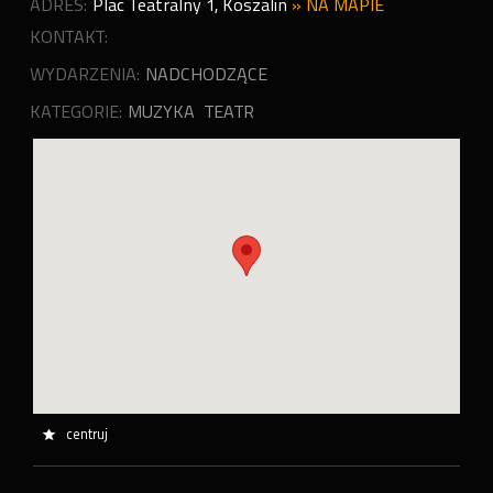
ADRES:
Plac Teatralny 1
,
Koszalin
»
NA MAPIE
KONTAKT:
WYDARZENIA:
NADCHODZĄCE
KATEGORIE:
MUZYKA
TEATR
centruj