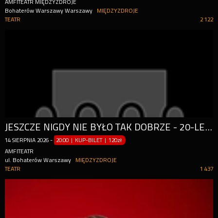
AMFITEATR MIĘDZYZDROJE
Bohaterów Warszawy Warszawy
MIĘDZYZDROJE
TEATR
2 122
JESZCZE NIGDY NIE BYŁO TAK DOBRZE - 20-LECIE KABARETU
14
SIERPNIA
2026
-
20:00 | KUP-BILET
|
120zł
AMFITEATR
ul. Bohaterów Warszawy
MIĘDZYZDROJE
TEATR
1 437