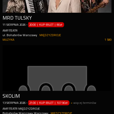
MRD TULSKY
11
SIERPNIA
2026
-
20:00 | KUP-BILET
|
80zł
AMFITEATR
ul. Bohaterów Warszawy
MIĘDZYZDROJE
MUZYKA
1 580
SKOLIM
13
SIERPNIA
2026
-
21:00 | KUP-BILET
|
107.90zł
»
więcej terminów
AMFITEATR MIĘDZYZDROJE
Bohaterów Warszawy Warszawy
MIĘDZYZDROJE