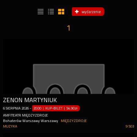
wydarzenie
1
ZENON MARTYNIUK
6
SIERPNIA
2026
-
20:00 | KUP-BILET
|
54.90zł
AMFITEATR MIĘDZYZDROJE
Bohaterów Warszawy Warszawy
MIĘDZYZDROJE
MUZYKA
9 503