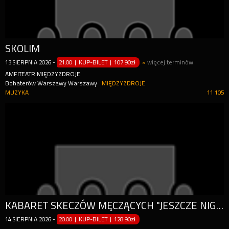
SKOLIM
13
SIERPNIA
2026
-
21:00 | KUP-BILET
|
107.90zł
»
więcej terminów
AMFITEATR MIĘDZYZDROJE
Bohaterów Warszawy Warszawy
MIĘDZYZDROJE
MUZYKA
11 105
KABARET SKECZÓW MĘCZĄCYCH "JESZCZE NIGDY NIE BYŁO TAK DOBRZE - 20-LECIE KABARETU"
14
SIERPNIA
2026
-
20:00 | KUP-BILET
|
128.90zł