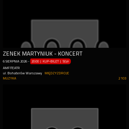
ZENEK MARTYNIUK - KONCERT
6
SIERPNIA
2026
-
20:00 | KUP-BILET
|
50zł
AMFITEATR
ul. Bohaterów Warszawy
MIĘDZYZDROJE
MUZYKA
2 103