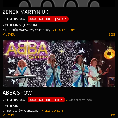
ZENEK MARTYNIUK
6
SIERPNIA
2026
-
20:00 | KUP-BILET
|
54.90zł
AMFITEATR MIĘDZYZDROJE
Bohaterów Warszawy Warszawy
MIĘDZYZDROJE
MUZYKA
2 298
ABBA SHOW
7
SIERPNIA
2026
-
20:00 | KUP-BILET
|
80zł
»
więcej terminów
AMFITEATR
ul. Bohaterów Warszawy
MIĘDZYZDROJE
MUZYKA
1 935