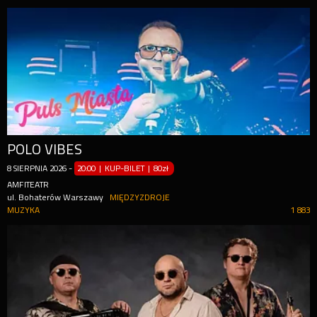
POLO VIBES
8
SIERPNIA
2026
-
20:00 | KUP-BILET
|
80zł
AMFITEATR
ul. Bohaterów Warszawy
MIĘDZYZDROJE
MUZYKA
1 883