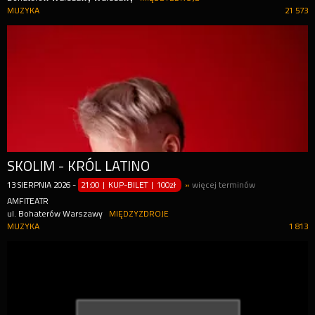
MUZYKA
21 573
SKOLIM - KRÓL LATINO
13
SIERPNIA
2026
-
21:00 | KUP-BILET
|
100zł
»
więcej terminów
AMFITEATR
ul. Bohaterów Warszawy
MIĘDZYZDROJE
MUZYKA
1 813