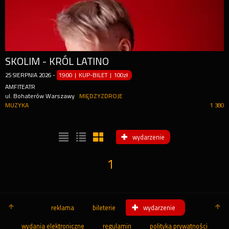
SKOLIM - KRÓL LATINO
25
SIERPNIA
2026
-
19:00 | KUP-BILET
|
100zł
AMFITEATR
ul. Bohaterów Warszawy
MIĘDZYZDROJE
MUZYKA
1 380
wydarzenie
1
reklama
bileterie
wydarzenie
wydania elektroniczne
regulamin
polityka prywatności