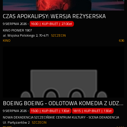
CZAS APOKALIPSY: WERSJA REŻYSERSKA
9
SIERPNIA
2026
-
16:00 | KUP-BILET
|
27.00zł
KINO PIONIER 1907
al. Wojska Polskiego 2, 70-471
SZCZECIN
KINO
636
BOEING BOEING - ODLOTOWA KOMEDIA Z UDZIAŁEM GWIAZD
9
SIERPNIA
2026
-
15:00 | KUP-BILET
|
130zł
18:15 | KUP-BILET
|
130zł
NOWA DEKADENCJA SZCZECIŃSKIE CENTRUM KULTURY - SCENA DEKADENCJA
Ul. Partyzantów 2
SZCZECIN