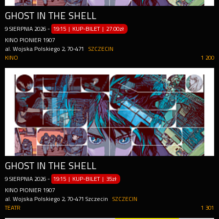
GHOST IN THE SHELL
9
SIERPNIA
2026
-
19:15 | KUP-BILET
|
27.00zł
KINO PIONIER 1907
al. Wojska Polskiego 2, 70-471
SZCZECIN
KINO
1 200
GHOST IN THE SHELL
9
SIERPNIA
2026
-
19:15 | KUP-BILET
|
35zł
KINO PIONIER 1907
al. Wojska Polskiego 2, 70-471 Szczecin
SZCZECIN
TEATR
1 301