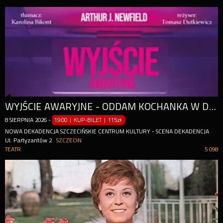
WYJŚCIE AWARYJNE - ODDAM KOCHANKA W DOBRE RĘCE
8
SIERPNIA
2026
-
19:00 | KUP-BILET
|
115zł
NOWA DEKADENCJA SZCZECIŃSKIE CENTRUM KULTURY - SCENA DEKADENCJA
Ul. Partyzantów 2
SZCZECIN
TEATR
5 098