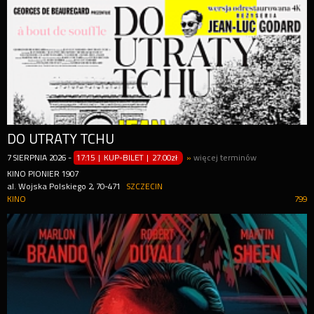
DO UTRATY TCHU
7
SIERPNIA
2026
-
17:15 | KUP-BILET
|
27.00zł
»
więcej terminów
KINO PIONIER 1907
al. Wojska Polskiego 2, 70-471
SZCZECIN
KINO
799