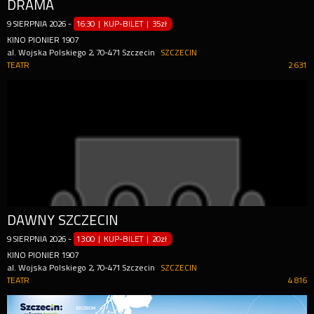
DRAMA
9
SIERPNIA
2026
-
16:30 | KUP-BILET
|
35zł
KINO PIONIER 1907
al. Wojska Polskiego 2, 70-471 Szczecin
SZCZECIN
TEATR
2 631
DAWNY SZCZECIN
9
SIERPNIA
2026
-
13:00 | KUP-BILET
|
20zł
KINO PIONIER 1907
al. Wojska Polskiego 2, 70-471 Szczecin
SZCZECIN
TEATR
4 816