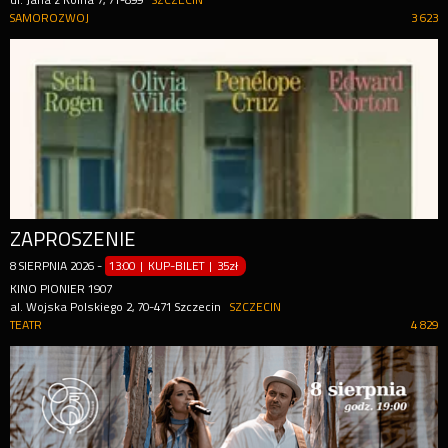
ul. Jana z Kolna 7, 71-899
SZCZECIN
SAMOROZWOJ
3 623
ZAPROSZENIE
8
SIERPNIA
2026
-
13:00 | KUP-BILET
|
35zł
KINO PIONIER 1907
al. Wojska Polskiego 2, 70-471 Szczecin
SZCZECIN
TEATR
4 829