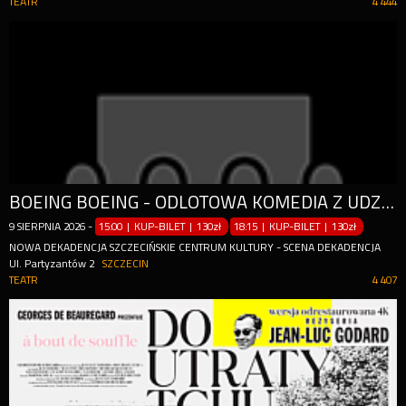
TEATR
4 444
BOEING BOEING - ODLOTOWA KOMEDIA Z UDZIAŁEM GWIAZD
9
SIERPNIA
2026
-
15:00 | KUP-BILET
|
130zł
18:15 | KUP-BILET
|
130zł
NOWA DEKADENCJA SZCZECIŃSKIE CENTRUM KULTURY - SCENA DEKADENCJA
Ul. Partyzantów 2
SZCZECIN
TEATR
4 407