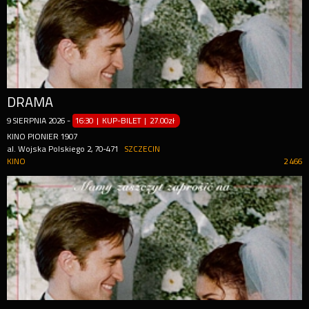
DRAMA
9
SIERPNIA
2026
-
16:30 | KUP-BILET
|
27.00zł
KINO PIONIER 1907
al. Wojska Polskiego 2, 70-471
SZCZECIN
KINO
2 466