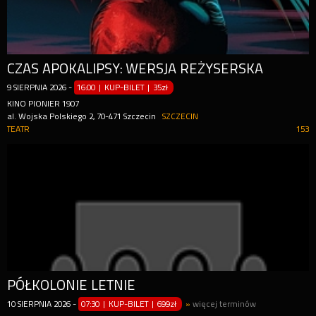
CZAS APOKALIPSY: WERSJA REŻYSERSKA
9
SIERPNIA
2026
-
16:00 | KUP-BILET
|
35zł
KINO PIONIER 1907
al. Wojska Polskiego 2, 70-471 Szczecin
SZCZECIN
TEATR
153
PÓŁKOLONIE LETNIE
10
SIERPNIA
2026
-
07:30 | KUP-BILET
|
699zł
»
więcej terminów