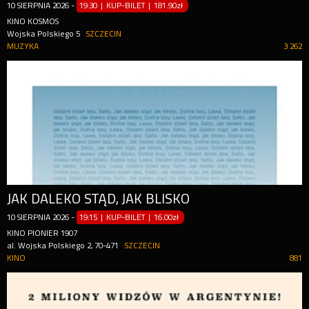
10
SIERPNIA
2026
-
19:30 | KUP-BILET
|
181.90zł
KINO KOSMOS
Wojska Polskiego 5
SZCZECIN
MUZYKA
3 262
JAK DALEKO STĄD, JAK BLISKO
10
SIERPNIA
2026
-
19:15 | KUP-BILET
|
16.00zł
KINO PIONIER 1907
al. Wojska Polskiego 2, 70-471
SZCZECIN
KINO
881