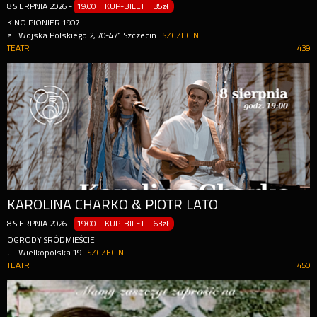
8
SIERPNIA
2026
-
19:00 | KUP-BILET
|
35zł
KINO PIONIER 1907
al. Wojska Polskiego 2, 70-471 Szczecin
SZCZECIN
TEATR
439
KAROLINA CHARKO & PIOTR LATO
8
SIERPNIA
2026
-
19:00 | KUP-BILET
|
63zł
OGRODY SRÓDMIEŚCIE
ul. Wielkopolska 19
SZCZECIN
TEATR
450