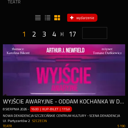
TEATR
wydarzenie
1
2
3
4
17
WYJŚCIE AWARYJNE - ODDAM KOCHANKA W DOBRE RĘCE
8
SIERPNIA
2026
-
16:00 | KUP-BILET
|
115zł
NOWA DEKADENCJA SZCZECIŃSKIE CENTRUM KULTURY - SCENA DEKADENCJA
Ul. Partyzantów 2
SZCZECIN
TEATR
5 190