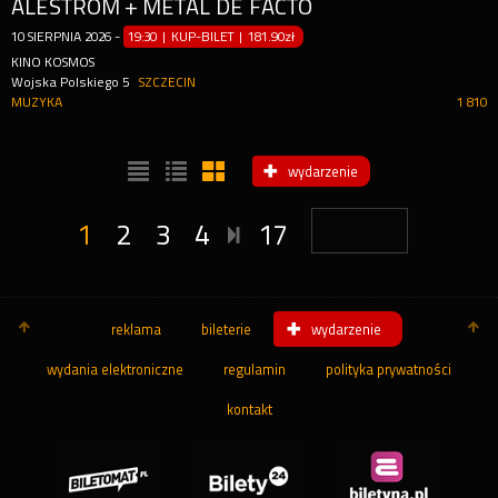
ALESTROM + METAL DE FACTO
10
SIERPNIA
2026
-
19:30 | KUP-BILET
|
181.90zł
KINO KOSMOS
Wojska Polskiego 5
SZCZECIN
MUZYKA
1 810
wydarzenie
1
2
3
4
17
reklama
bileterie
wydarzenie
wydania elektroniczne
regulamin
polityka prywatności
kontakt