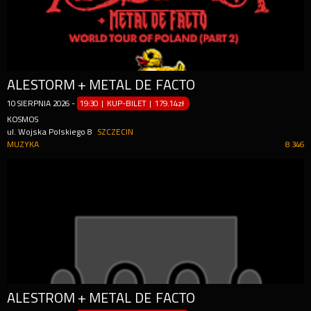
ALESTORM + METAL DE FACTO
10
SIERPNIA
2026
-
19:30 | KUP-BILET
|
179.14zł
KOSMOS
ul. Wojska Polskiego 8
SZCZECIN
MUZYKA
8 346
ALESTROM + METAL DE FACTO