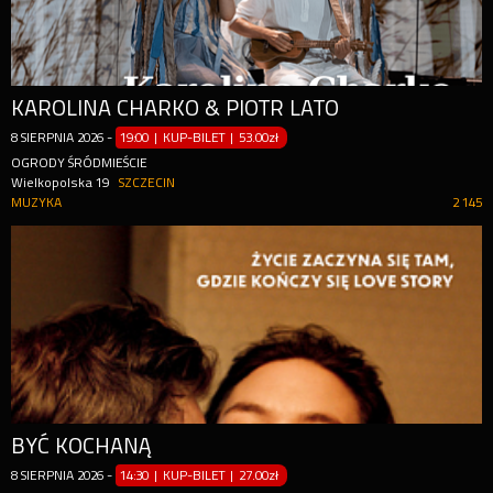
KAROLINA CHARKO & PIOTR LATO
8
SIERPNIA
2026
-
19:00 | KUP-BILET
|
53.00zł
OGRODY ŚRÓDMIEŚCIE
Wielkopolska 19
SZCZECIN
MUZYKA
2 145
BYĆ KOCHANĄ
8
SIERPNIA
2026
-
14:30 | KUP-BILET
|
27.00zł