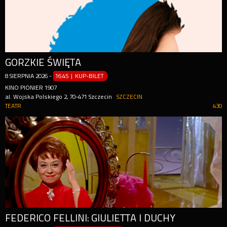
GORZKIE ŚWIĘTA
8
SIERPNIA
2026
-
16:45 | KUP-BILET
KINO PIONIER 1907
al. Wojska Polskiego 2, 70-471 Szczecin
SZCZECIN
TEATR
430
FEDERICO FELLINI: GIULIETTA I DUCHY