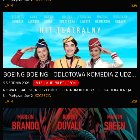
TEATR
224
BOEING BOEING - ODLOTOWA KOMEDIA Z UDZIAŁEM GWIAZD
9
SIERPNIA
2026
-
18:15 | KUP-BILET
|
130zł
NOWA DEKADENCJA SZCZECIŃSKIE CENTRUM KULTURY - SCENA DEKADENCJA
Ul. Partyzantów 2
SZCZECIN
TEATR
209