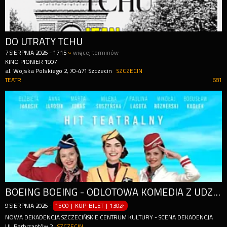
DO UTRATY TCHU
7
SIERPNIA
2026
-
17:15
»
więcej terminów
KINO PIONIER 1907
al. Wojska Polskiego 2, 70-471 Szczecin
SZCZECIN
TEATR
681
BOEING BOEING - ODLOTOWA KOMEDIA Z UDZIAŁEM GWIAZD
9
SIERPNIA
2026
-
15:00 | KUP-BILET
|
130zł
NOWA DEKADENCJA SZCZECIŃSKIE CENTRUM KULTURY - SCENA DEKADENCJA
Ul. Partyzantów 2
SZCZECIN