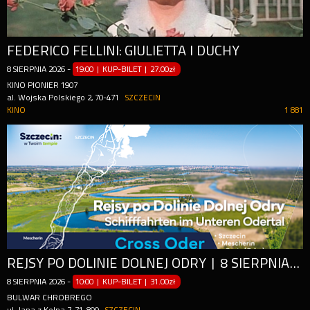
FEDERICO FELLINI: GIULIETTA I DUCHY
8
SIERPNIA
2026
-
19:00 | KUP-BILET
|
27.00zł
KINO PIONIER 1907
al. Wojska Polskiego 2, 70-471
SZCZECIN
KINO
1 881
REJSY PO DOLINIE DOLNEJ ODRY | 8 SIERPNIA 2026 (SOBOTA) / 8. AUGUST 2026 (SAMSTAG)
8
SIERPNIA
2026
-
10:00 | KUP-BILET
|
31.00zł
BULWAR CHROBREGO