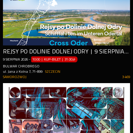
REJSY PO DOLINIE DOLNEJ ODRY | 9 SIERPNIA 2026 (NIEDZIELA) / 9. AUGUST 2026 (SONNTAG)
9
SIERPNIA
2026
-
10:00 | KUP-BILET
|
31.00zł
BULWAR CHROBREGO
ul. Jana z Kolna 7, 71-899
SZCZECIN
SAMOROZWOJ
3 469