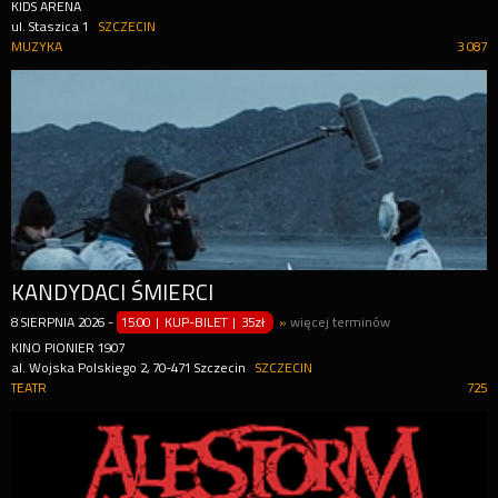
KIDS ARENA
ul. Staszica 1
SZCZECIN
MUZYKA
3 087
KANDYDACI ŚMIERCI
8
SIERPNIA
2026
-
15:00 | KUP-BILET
|
35zł
»
więcej terminów
KINO PIONIER 1907
al. Wojska Polskiego 2, 70-471 Szczecin
SZCZECIN
TEATR
725