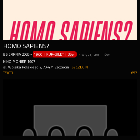
HOMO SAPIENS?
8
SIERPNIA
2026
-
19:00 | KUP-BILET
|
35zł
»
więcej terminów
KINO PIONIER 1907
al. Wojska Polskiego 2, 70-471 Szczecin
SZCZECIN
TEATR
657