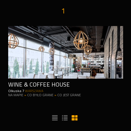
1
WINE & COFFEE HOUSE
Olkuska 7
WARSZAWA
NA MAPIE
»
CO BYŁO GRANE
»
CO JEST GRANE