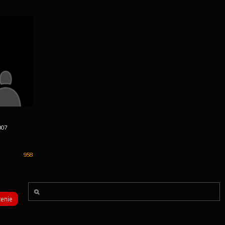
007
958
enie