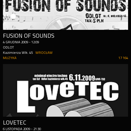
FUSION OF SOUNDS
4
GRUDNIA
2009
-
12:09
ODLOT
Kazimierza Wlk. 45
WROCŁAW
MUZYKA
17 164
LOVETEC
6
LISTOPADA
2009
-
21:30