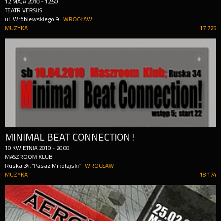
12
MAJA
2010
-
12:50
TEATR VERSUS
ul. Wróblewskiego 9
WROCŁAW
MUZYKA
17 725
MINIMAL BEAT CONNECTION!
10
KWIETNIA
2010
-
20:00
MASZROOM KLUB
Ruska 34, "Pasaż Mikołajski"
WROCŁAW
MUZYKA
18 174