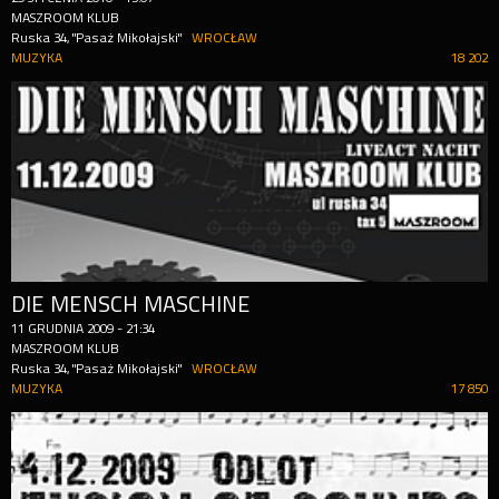
MASZROOM KLUB
Ruska 34, "Pasaż Mikołajski"
WROCŁAW
MUZYKA
18 202
DIE MENSCH MASCHINE
11
GRUDNIA
2009
-
21:34
MASZROOM KLUB
Ruska 34, "Pasaż Mikołajski"
WROCŁAW
MUZYKA
17 850