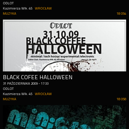
ODLOT
Kazimierza Wlk. 45
WROCŁAW
MUZYKA
18 054
BLACK COFEE HALLOWEEN
31
PAŹDZIERNIKA
2009
-
17:33
ODLOT
Kazimierza Wlk. 45
WROCŁAW
MUZYKA
18 058