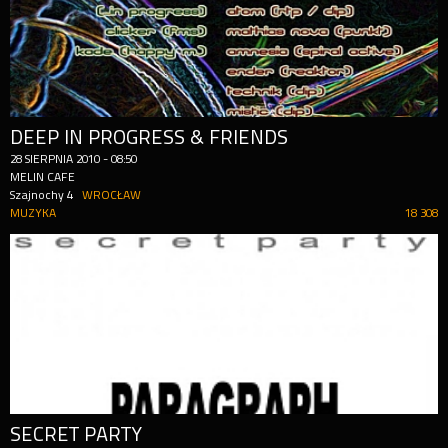
DEEP IN PROGRESS & FRIENDS
28
SIERPNIA
2010
-
08:50
MELIN CAFE
Szajnochy 4
WROCŁAW
MUZYKA
18 308
SECRET PARTY