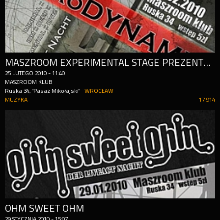
MASZROOM EXPERIMENTAL STAGE PREZENTUJE: AERODYNAMIK!
25
LUTEGO
2010
-
11:40
MASZROOM KLUB
Ruska 34, "Pasaż Mikołajski"
WROCŁAW
MUZYKA
17 914
OHM SWEET OHM
29
STYCZNIA
2010
-
15:07