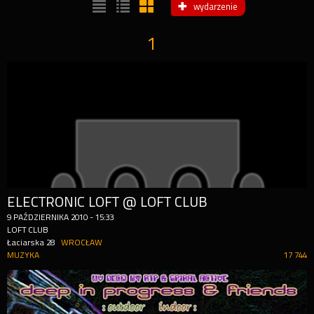
wydarzenie
1
ELECTRONIC LOFT @ LOFT CLUB
9
PAŹDZIERNIKA
2010
-
15:33
LOFT CLUB
Łaciarska 28
WROCŁAW
MUZYKA
17 744