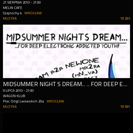
21
SIERPNIA
2010
-
21:00
MELIN CAFE
Szajnochy 4
WROCŁAW
MUZYKA
18 283
MIDSUMMER NIGHT S DREAM.. .. FOR DEEP ELECTRONIC ADDICTED YOUHT!
9
LIPCA
2010
-
21:00
WAGON KLUB
Plac Orląt Lwowskich 20a
WROCŁAW
MUZYKA
18 581