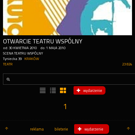
OTWARCIE TEATRU WSPÓLNY
od:
30
KWIETNIA
2010
do:
1
MAJA
2010
SCENA TEATRU WSPÓLNY
Tyniecka 39
KRAKÓW
TEATR
23 824
wydarzenie
1
reklama
bileterie
wydarzenie