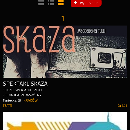
wydarzenie
1
SPEKTAKL SKAZA
18
CZERWCA
2010
-
21:00
SCENA TEATRU WSPÓLNY
Tyniecka 39
KRAKÓW
TEATR
24 441