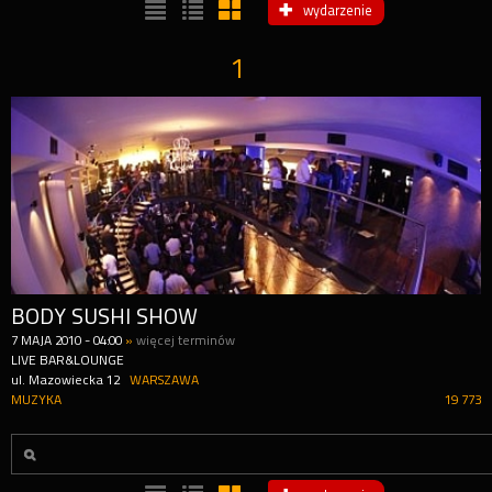
wydarzenie
1
BODY SUSHI SHOW
7
MAJA
2010
-
04:00
»
więcej terminów
LIVE BAR&LOUNGE
ul. Mazowiecka 12
WARSZAWA
MUZYKA
19 773