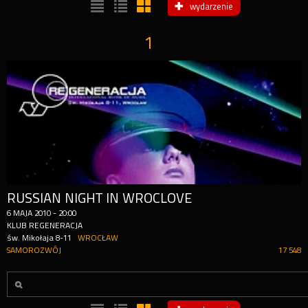
wydarzenie
1
RUSSIAN NIGHT IN WROCLOVE
6
MAJA
2010
-
20:00
KLUB REGENERACJA
św. Mikołaja 8-11
WROCŁAW
SAMOROZWÓJ
17 548