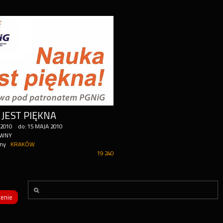
JEST PIĘKNA
2010
do:
15
MAJA
2010
ÓWNY
ny
KRAKÓW
19 240
enie