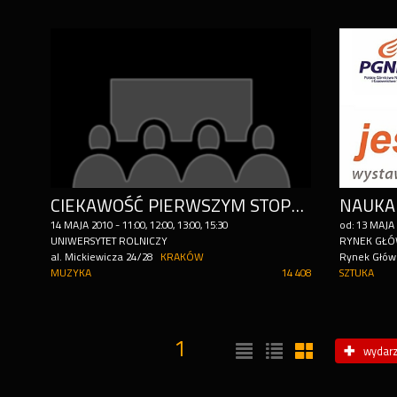
CIEKAWOŚĆ PIERWSZYM STOPNIEM DO NAGRÓD
NAUKA 
14
MAJA
2010
-
11:00, 12:00, 13:00, 15:30
od:
13
MAJA
UNIWERSYTET ROLNICZY
RYNEK GŁ
al. Mickiewicza 24/28
KRAKÓW
Rynek Głów
MUZYKA
14 408
SZTUKA
1
wydarz