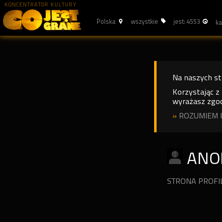
KONCENTRATOR KULTURY
Polska
wszystkie
jest: 4553
Na naszych s
Korzystając z
wyrażasz zgod
»
ROZUMIEM I
ANO
STRONA PROF