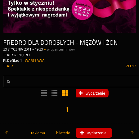
FREDRO DLA DOROSŁYCH - MĘŻÓW I ŻON
30
STYCZNIA
2011
-
19:30
»
więcej terminów
TEATR 6. PIĘTRO
Pl.Defilad 1
WARSZAWA
TEATR
21 817
wydarzenie
1
reklama
bileterie
wydarzenie