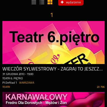
wydarzenie
1
WIECZÓR SYLWESTROWY - ZAGRAJ TO JESZCZE RAZ, SAM
31
GRUDNIA
2010
-
19:00
TEATR 6. PIĘTRO
Pl.Defilad 1
WARSZAWA
TEATR
20 796