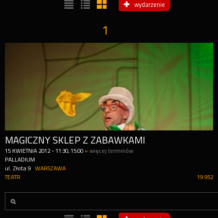
wydarzenie
1
MAGICZNY SKLEP Z ZABAWKAMI
15
KWIETNIA
2012
-
11:30, 15:00
»
więcej terminów
PALLADIUM
ul. Złota 9
WARSZAWA
TEATR
19 952