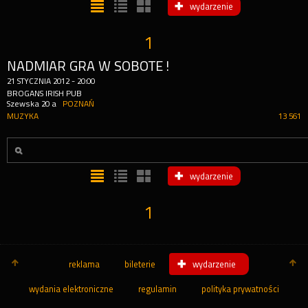
wydarzenie
1
NADMIAR GRA W SOBOTE!
21
STYCZNIA
2012
-
20:00
BROGANS IRISH PUB
Szewska 20 a
POZNAŃ
MUZYKA
13 561
wydarzenie
1
reklama
bileterie
wydarzenie
wydania elektroniczne
regulamin
polityka prywatności