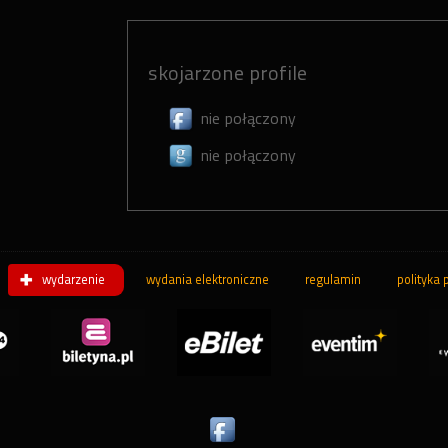
skojarzone profile
nie połączony
nie połączony
wydarzenie
wydania elektroniczne
regulamin
polityka 