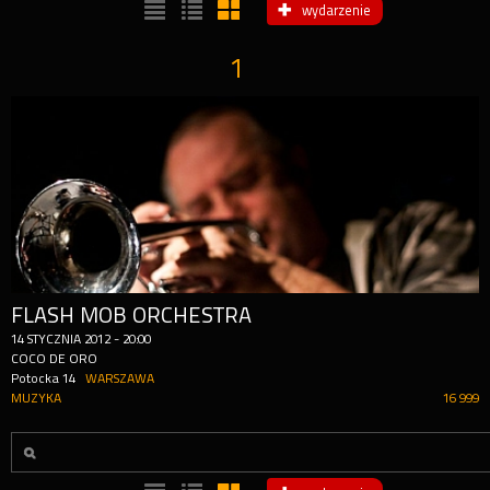
wydarzenie
1
FLASH MOB ORCHESTRA
14
STYCZNIA
2012
-
20:00
COCO DE ORO
Potocka 14
WARSZAWA
MUZYKA
16 999