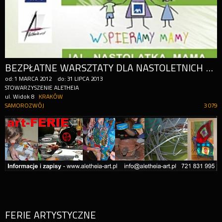
BEZPŁATNE WARSZTATY DLA NASTOLETNICH MATEK Z KRAKOWA
od:
1
MARCA
2012
do:
31
LIPCA
2013
STOWARZYSZENIE ALETHEIA
ul. Widok 8
KRAKÓW
SAMOROZWÓJ
3 079
FERIE ARTYSTYCZNE