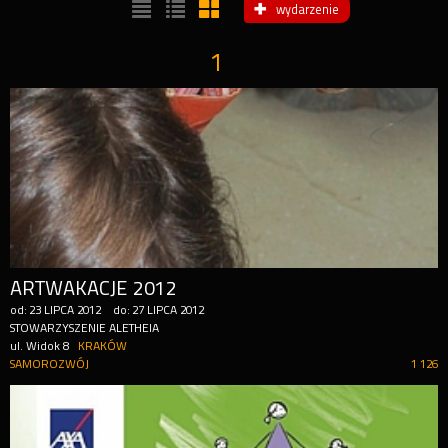
wydarzenie
1
ARTWAKACJE 2012
od:
23
LIPCA
2012
do:
27
LIPCA
2012
STOWARZYSZENIE ALETHEIA
ul. Widok 8
KRAKÓW
SAMOROZWÓJ
1 126