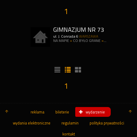
1
GIMNAZJUM NR 73
ul. J. Conrada 6
WARSZAWA
NA MAPIE
»
CO BYŁO GRANE
»
CO JEST GRANE
1
reklama
bileterie
wydarzenie
wydania elektroniczne
regulamin
polityka prywatności
kontakt