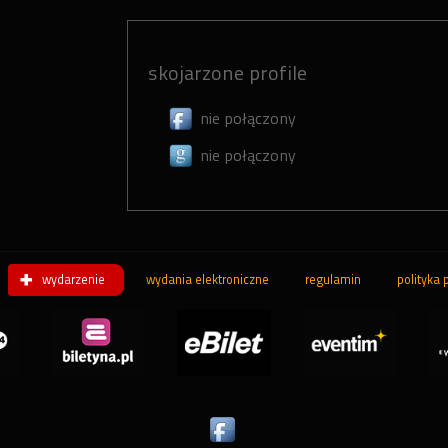
skojarzone profile
nie połączony
nie połączony
wydarzenie
wydania elektroniczne
regulamin
polityka 