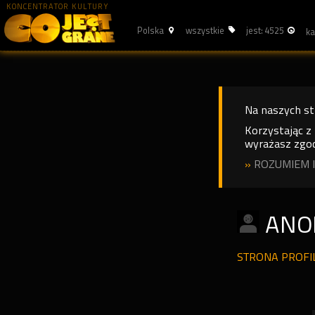
KONCENTRATOR KULTURY
Polska
wszystkie
jest: 4525
Na naszych s
Korzystając z
wyrażasz zgod
»
ROZUMIEM I
ANO
STRONA PROF