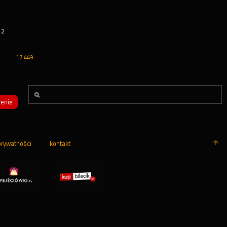
12
17 449
enie
prywatności
kontakt