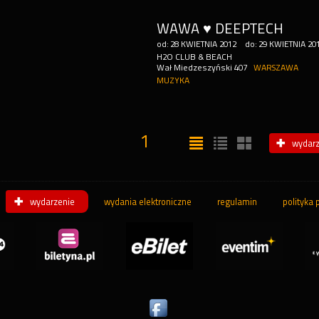
WAWA ♥ DEEPTECH
od:
28
KWIETNIA
2012
do:
29
KWIETNIA
20
H2O CLUB & BEACH
Wał Miedzeszyński 407
WARSZAWA
MUZYKA
1
wydarz
wydarzenie
wydania elektroniczne
regulamin
polityka 