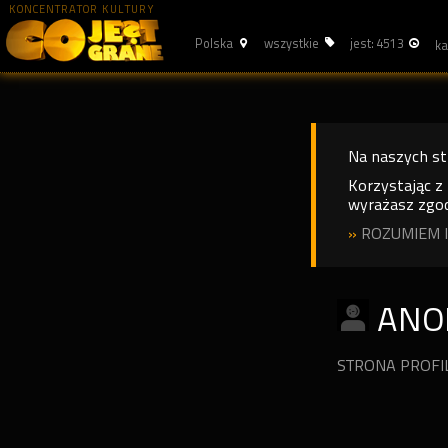
KONCENTRATOR KULTURY
Polska
wszystkie
jest: 4513
Na naszych s
Korzystając z
wyrażasz zgod
»
ROZUMIEM I
ANO
STRONA PROF