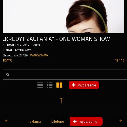
„KREDYT ZAUFANIA” - ONE WOMAN SHOW
13
KWIETNIA
2012
-
20:00
LOKAL UŻYTKOWY
Brzozowa 27/29
WARSZAWA
TEATR
19 143
wydarzenie
1
reklama
bileterie
wydarzenie