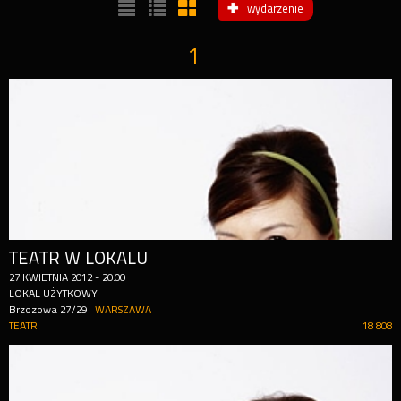
wydarzenie
1
TEATR W LOKALU
27
KWIETNIA
2012
-
20:00
LOKAL UŻYTKOWY
Brzozowa 27/29
WARSZAWA
TEATR
18 808