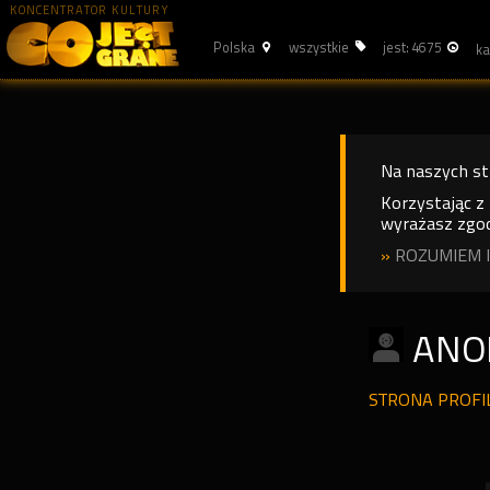
KONCENTRATOR KULTURY
Polska
wszystkie
jest: 4675
Na naszych s
Korzystając z
wyrażasz zgod
»
ROZUMIEM I
ANO
STRONA PROF