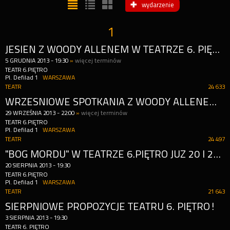
wydarzenie
1
JESIEŃ Z WOODY ALLENEM W TEATRZE 6. PIĘTRO!
5
GRUDNIA
2013
-
19:30
»
więcej terminów
TEATR 6.PIĘTRO
Pl. Defilad 1
WARSZAWA
TEATR
24 633
WRZEŚNIOWE SPOTKANIA Z WOODY ALLENEM W TEATRZE 6.PIĘTRO!
29
WRZEŚNIA
2013
-
22:00
»
więcej terminów
TEATR 6.PIĘTRO
Pl. Defilad 1
WARSZAWA
TEATR
24 497
"BÓG MORDU" W TEATRZE 6.PIĘTRO JUŻ 20 I 21 SIERPNIA!
20
SIERPNIA
2013
-
19:30
TEATR 6.PIĘTRO
Pl. Defilad 1
WARSZAWA
TEATR
21 643
SIERPNIOWE PROPOZYCJE TEATRU 6. PIĘTRO!
3
SIERPNIA
2013
-
19:30
TEATR 6. PIĘTRO