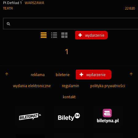
Pl.Defilad 1
WARSZAWA
TEATR
22 820
wydarzenie
1
reklama
bileterie
wydarzenie
wydania elektroniczne
regulamin
polityka prywatności
kontakt