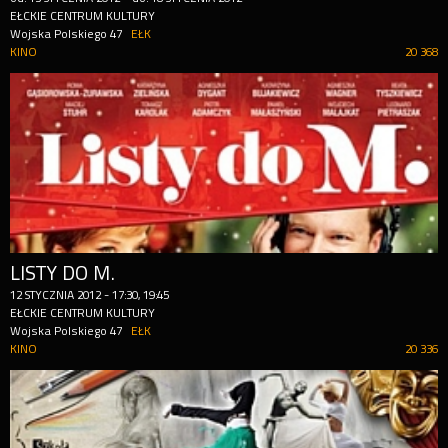
EŁCKIE CENTRUM KULTURY
Wojska Polskiego 47
EŁK
KINO
20 368
LISTY DO M.
12
STYCZNIA
2012
-
17:30, 19:45
EŁCKIE CENTRUM KULTURY
Wojska Polskiego 47
EŁK
KINO
20 336