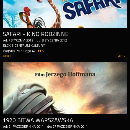
SAFARI - KINO RODZINNE
od:
7
STYCZNIA
2012
do:
8
STYCZNIA
2012
EŁCKIE CENTRUM KULTURY
Wojska Polskiego 47
EŁK
KINO
20 125
1920 BITWA WARSZAWSKA
od:
21
PAŹDZIERNIKA
2011
do:
27
PAŹDZIERNIKA
2011