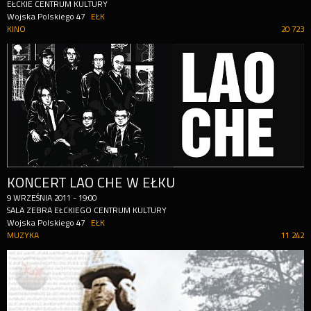
EŁCKIE CENTRUM KULTURY
Wojska Polskiego 47
EŁK
KINO
20 723
KONCERT LAO CHE W EŁKU
9
WRZEŚNIA
2011
-
19:00
SALA ZEBRA EŁCKIEGO CENTRUM KULTURY
Wojska Polskiego 47
EŁK
MUZYKA
11 242