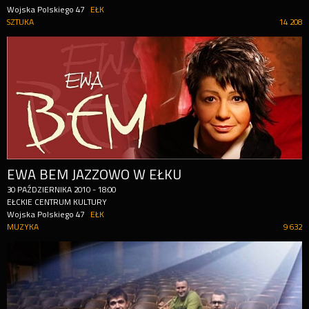
Wojska Polskiego 47
EŁK
SZTUKA
14 208
EWA BEM JAZZOWO W EŁKU
30
PAŹDZIERNIKA
2010
-
18:00
EŁCKIE CENTRUM KULTURY
Wojska Polskiego 47
EŁK
MUZYKA
9 632