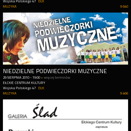
Wojska Polskiego 47
EŁK
MUZYKA
9 640
NIEDZIELNE PODWIECZORKI MUZYCZNE
29
SIERPNIA
2010
-
19:00
»
więcej terminów
EŁCKIE CENTRUM KULTURY
Wojska Polskiego 47
EŁK
MUZYKA
9 466