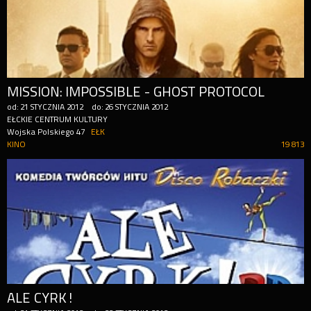
MISSION: IMPOSSIBLE - GHOST PROTOCOL
od:
21
STYCZNIA
2012
do:
26
STYCZNIA
2012
EŁCKIE CENTRUM KULTURY
Wojska Polskiego 47
EŁK
KINO
19 813
ALE CYRK!