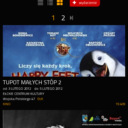
wydarzenie
1
2
TUPOT MAŁYCH STÓP 2
od:
3
LUTEGO
2012
do:
5
LUTEGO
2012
EŁCKIE CENTRUM KULTURY
Wojska Polskiego 47
EŁK
KINO
19 409