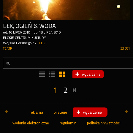
EŁK, OGIEŃ & WODA
od:
16
LIPCA
2010
do:
18
LIPCA
2010
EŁCKIE CENTRUM KULTURY
Wojska Polskiego 47
EŁK
TEATR
33 881
wydarzenie
1
2
reklama
bileterie
wydarzenie
wydania elektroniczne
regulamin
polityka prywatności