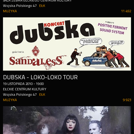
SALA ZEBRA EŁCKIEGO CENTRUM KULTURY
Wojska Polskiego 47
EŁK
MUZYKA
11 492
DUBSKA - LOKO-LOKO TOUR
19
LISTOPADA
2010
-
19:00
EŁCKIE CENTRUM KULTURY
Wojska Polskiego 47
EŁK
MUZYKA
9 923