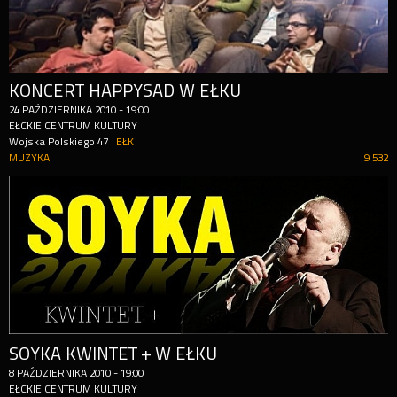
KONCERT HAPPYSAD W EŁKU
24
PAŹDZIERNIKA
2010
-
19:00
EŁCKIE CENTRUM KULTURY
Wojska Polskiego 47
EŁK
MUZYKA
9 532
SOYKA KWINTET + W EŁKU
8
PAŹDZIERNIKA
2010
-
19:00
EŁCKIE CENTRUM KULTURY