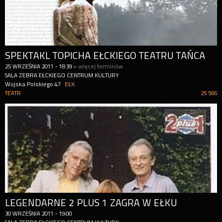
SPEKTAKL TOPICHA EŁCKIEGO TEATRU TAŃCA
25
WRZEŚNIA
2011
-
18:39
»
więcej terminów
SALA ZEBRA EŁCKIEGO CENTRUM KULTURY
Wojska Polskiego 47
EŁK
TEATR
25 566
LEGENDARNE 2 PLUS 1 ZAGRA W EŁKU
30
WRZEŚNIA
2011
-
19:00