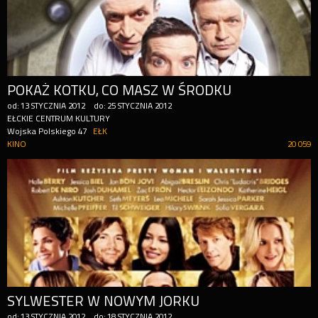
POKAŻ KOTKU, CO MASZ W ŚRODKU
od:
13
STYCZNIA
2012
do:
25
STYCZNIA
2012
EŁCKIE CENTRUM KULTURY
Wojska Polskiego 47
EŁK
KINO
20 059
SYLWESTER W NOWYM JORKU
od:
13
STYCZNIA
2012
do:
18
STYCZNIA
2012