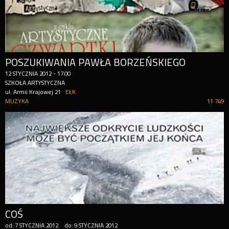
POSZUKIWANIA PAWŁA BORZEŃSKIEGO
12
STYCZNIA
2012
-
17:00
SZKOŁA ARTYSTYCZNA
ul. Armii Krajowej 21
EŁK
MUZYKA
11 749
COŚ
od:
7
STYCZNIA
2012
do:
9
STYCZNIA
2012