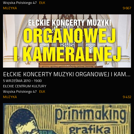
Wojska Polskiego 47
EŁK
MUZYKA
9 667
EŁCKIE KONCERTY MUZYKI ORGANOWEJ I KAMERALNEJ
5
WRZEŚNIA
2010
-
19:00
EŁCKIE CENTRUM KULTURY
Wojska Polskiego 47
EŁK
MUZYKA
9 432