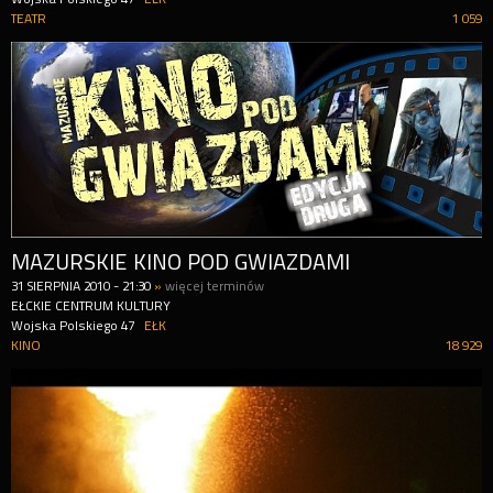
TEATR
1 059
MAZURSKIE KINO POD GWIAZDAMI
31
SIERPNIA
2010
-
21:30
»
więcej terminów
EŁCKIE CENTRUM KULTURY
Wojska Polskiego 47
EŁK
KINO
18 929