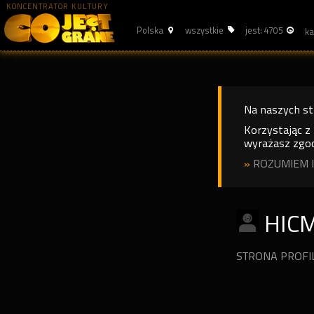
KONCENTRATOR KULTURY
Polska
wszystkie
jest: 4705
Na naszych s
Korzystając z
wyrażasz zgod
»
ROZUMIEM I
HIC
STRONA PROF