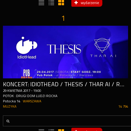
wydarzenie
1
KONCERT: IDIOTHEAD / THESIS / THAR AI / ROCKOTEKA
29
KWIETNIA
2017
-
19:00
POTOK : DRUGI DOM LUDZI ROCKA
Potocka 14
WARSZAWA
MUZYKA
14 794