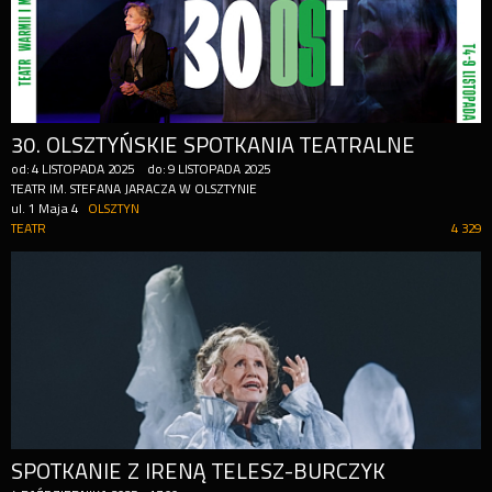
30. OLSZTYŃSKIE SPOTKANIA TEATRALNE
od:
4
LISTOPADA
2025
do:
9
LISTOPADA
2025
TEATR IM. STEFANA JARACZA W OLSZTYNIE
ul. 1 Maja 4
OLSZTYN
TEATR
4 329
SPOTKANIE Z IRENĄ TELESZ-BURCZYK