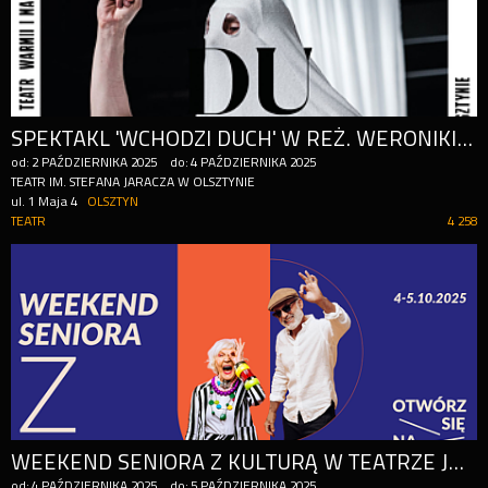
SPEKTAKL 'WCHODZI DUCH' W REŻ. WERONIKI SZCZAWIŃSKIEJ
od:
2
PAŹDZIERNIKA
2025
do:
4
PAŹDZIERNIKA
2025
TEATR IM. STEFANA JARACZA W OLSZTYNIE
ul. 1 Maja 4
OLSZTYN
TEATR
4 258
WEEKEND SENIORA Z KULTURĄ W TEATRZE JARACZA W OLSZTYNIE
od:
4
PAŹDZIERNIKA
2025
do:
5
PAŹDZIERNIKA
2025