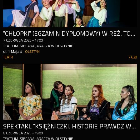
"CHŁOPKI" (EGZAMIN DYPLOMOWY) W REŻ. TOMASZA CYMERMANA
7
CZERWCA
2025
-
17:00
TEATR IM. STEFANA JARACZA W OLSZTYNIE
ul. 1 Maja 4
OLSZTYN
TEATR
7 628
SPEKTAKL "KSIĘŻNICZKI. HISTORIE PRAWDZIWE" (EGZAMIN DYPLOMOWY)
6
CZERWCA
2025
-
19:00
TEATR IM. STEFANA JARACZA W OLSZTYNIE