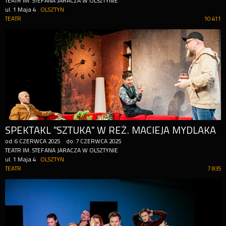
TEATR IM. STEFANA JARACZA W OLSZTYNIE
ul. 1 Maja 4
OLSZTYN
TEATR
10 411
SPEKTAKL "SZTUKA" W REŻ. MACIEJA MYDLAKA
od:
6
CZERWCA
2025
do:
7
CZERWCA
2025
TEATR IM. STEFANA JARACZA W OLSZTYNIE
ul. 1 Maja 4
OLSZTYN
TEATR
7 835