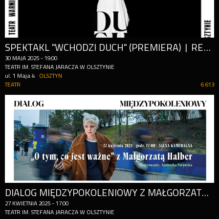
SPEKTAKL "WCHODZI DUCH" (PREMIERA) | REŻ. WERONIKA SZCZAWIŃSKA
30
MAJA
2025
-
19:00
TEATR IM. STEFANA JARACZA W OLSZTYNIE
ul. 1 Maja 4
OLSZTYN
TEATR
6 613
DIALOG MIĘDZYPOKOLENIOWY Z MAŁGORZATĄ HALBER
27
KWIETNIA
2025
-
17:00
TEATR IM. STEFANA JARACZA W OLSZTYNIE