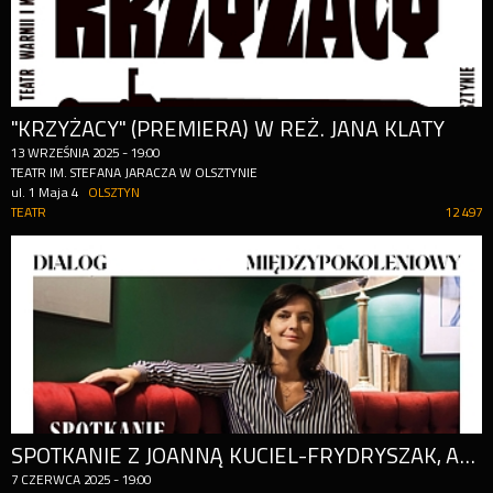
"KRZYŻACY" (PREMIERA) W REŻ. JANA KLATY
13
WRZEŚNIA
2025
-
19:00
TEATR IM. STEFANA JARACZA W OLSZTYNIE
ul. 1 Maja 4
OLSZTYN
TEATR
12 497
SPOTKANIE Z JOANNĄ KUCIEL-FRYDRYSZAK, AUTORKĄ KSIĄŻKI „CHŁOPKI. OPOWIEŚĆ O NASZYCH BABKACH"
7
CZERWCA
2025
-
19:00