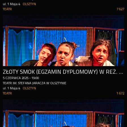
ul. 1 Maja 4
OLSZTYN
TEATR
7 627
ZŁOTY SMOK (EGZAMIN DYPLOMOWY) W REŻ. DOROTY ABBE
5
CZERWCA
2025
-
19:00
TEATR IM. STEFANA JARACZA W OLSZTYNIE
ul. 1 Maja 4
OLSZTYN
TEATR
1 672