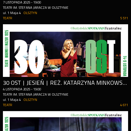
7
LISTOPADA
2025
-
19:00
TEATR IM. STEFANA JARACZA W OLSZTYNIE
ul. 1 Maja 4
OLSZTYN
TEATR
5 511
30 OST | JESIEŃ | REŻ. KATARZYNA MINKOWSKA
4
LISTOPADA
2025
-
19:00
TEATR IM. STEFANA JARACZA W OLSZTYNIE
ul. 1 Maja 4
OLSZTYN
TEATR
4 611