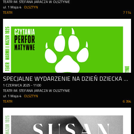
TEATR IM. STEFANA JARACZA W OLSZTYNIE
ul. 1 Maja 4
OLSZTYN
TEATR
7 114
SPECJALNE WYDARZENIE NA DZIEŃ DZIECKA W TEATRZE JARACZA!
1
CZERWCA
2025
-
11:00
TEATR IM. STEFANA JARACZA W OLSZTYNIE
ul. 1 Maja 4
OLSZTYN
TEATR
6 394