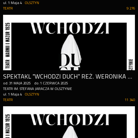
ul. 1 Maja 4
OLSZTYN
TEATR
9 276
SPEKTAKL "WCHODZI DUCH" REŻ. WERONIKA SZCZAWIŃSKA
od:
31
MAJA
2025
do:
1
CZERWCA
2025
TEATR IM. STEFANA JARACZA W OLSZTYNIE
ul. 1 Maja 4
OLSZTYN
TEATR
11 340