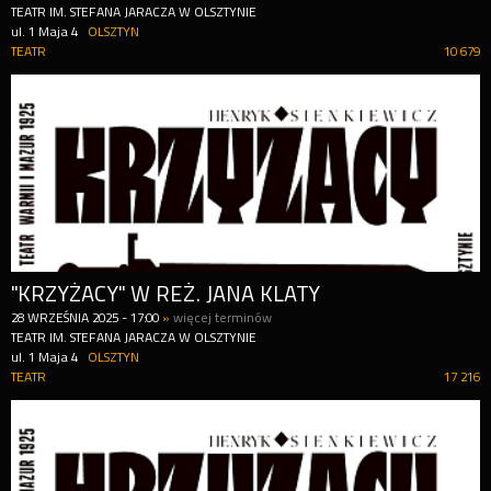
TEATR IM. STEFANA JARACZA W OLSZTYNIE
ul. 1 Maja 4
OLSZTYN
TEATR
10 679
"KRZYŻACY" W REŻ. JANA KLATY
28
WRZEŚNIA
2025
-
17:00
»
więcej terminów
TEATR IM. STEFANA JARACZA W OLSZTYNIE
ul. 1 Maja 4
OLSZTYN
TEATR
17 216