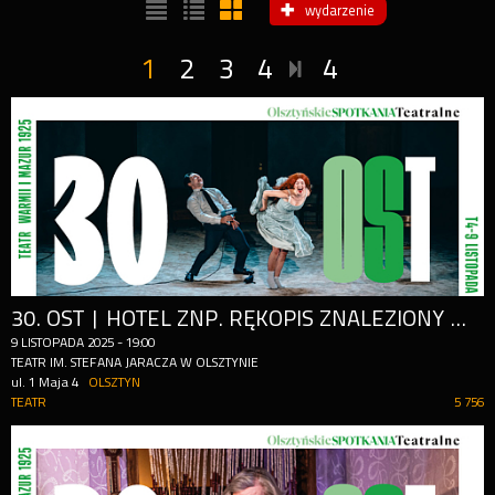
wydarzenie
1
2
3
4
4
30. OST | HOTEL ZNP. RĘKOPIS ZNALEZIONY W POPIELNICZCE | REŻ. KUBA KOWALSKI
9
LISTOPADA
2025
-
19:00
TEATR IM. STEFANA JARACZA W OLSZTYNIE
ul. 1 Maja 4
OLSZTYN
TEATR
5 756