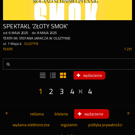
SPEKTAKL 'ZŁOTY SMOK'
od:
6
MAJA
2025
do:
8
MAJA
2025
TEATR IM. STEFANA JARACZA W OLSZTYNIE
ul. 1 Maja 4
OLSZTYN
TEATR
7 231
wydarzenie
1
2
3
4
4
reklama
bileterie
wydarzenie
wydania elektroniczne
regulamin
polityka prywatności