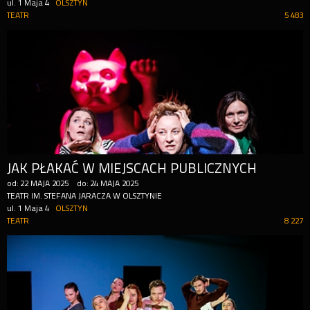
ul. 1 Maja 4
OLSZTYN
TEATR
5 483
JAK PŁAKAĆ W MIEJSCACH PUBLICZNYCH
od:
22
MAJA
2025
do:
24
MAJA
2025
TEATR IM. STEFANA JARACZA W OLSZTYNIE
ul. 1 Maja 4
OLSZTYN
TEATR
8 227