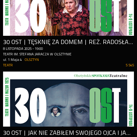
30 OST | TĘSKNIĘ ZA DOMEM | REŻ. RADOSŁAW B. MACIĄG
8
LISTOPADA
2025
-
19:00
TEATR IM. STEFANA JARACZA W OLSZTYNIE
ul. 1 Maja 4
OLSZTYN
TEATR
5 545
30 OST | JAK NIE ZABIŁEM SWOJEGO OJCA I JAK BARDZO TEGO ŻAŁUJĘ | REŻ. MATEUSZ PAKUŁA