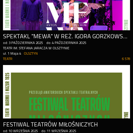
SPEKTAKL "MEWA" W REŻ. IGORA GORZKOWSKIEGO N
od:
3
PAŹDZIERNIKA
2025
do:
4
PAŹDZIERNIKA
2025
TEATR IM. STEFANA JARACZA W OLSZTYNIE
ul. 1 Maja 4
OLSZTYN
TEATR
6 578
FESTIWAL TEATRÓW MIŁOŚNICZYCH
od:
10
WRZEŚNIA
2025
do:
11
WRZEŚNIA
2025