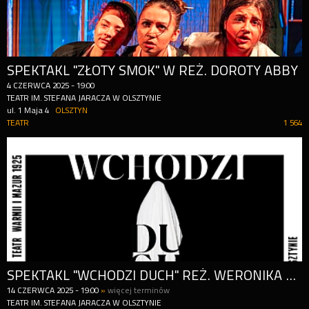
SPEKTAKL "ZŁOTY SMOK" W REŻ. DOROTY ABBY
4
CZERWCA
2025
-
19:00
TEATR IM. STEFANA JARACZA W OLSZTYNIE
ul. 1 Maja 4
OLSZTYN
TEATR
1 564
SPEKTAKL "WCHODZI DUCH" REŻ. WERONIKA SZCZAWIŃSKA
14
CZERWCA
2025
-
19:00
»
więcej terminów
TEATR IM. STEFANA JARACZA W OLSZTYNIE