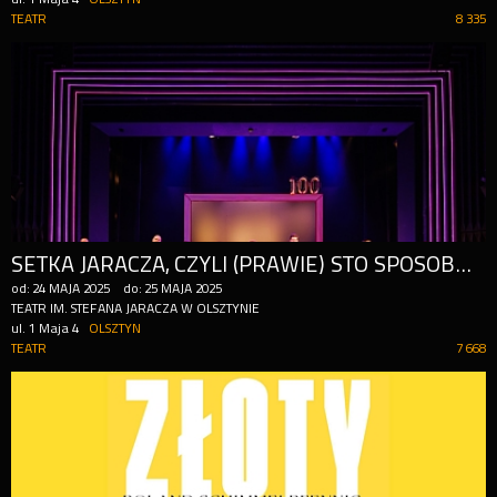
TEATR
8 335
SETKA JARACZA, CZYLI (PRAWIE) STO SPOSOBÓW NA SETNE URODZINY
od:
24
MAJA
2025
do:
25
MAJA
2025
TEATR IM. STEFANA JARACZA W OLSZTYNIE
ul. 1 Maja 4
OLSZTYN
TEATR
7 668