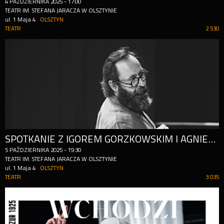
4
PAŹDZIERNIKA
2025
-
17:00
TEATR IM. STEFANA JARACZA W OLSZTYNIE
ul. 1 Maja 4
OLSZTYN
TEATR
2 530
SPOTKANIE Z IGOREM GORZKOWSKIM I AGNIESZKĄ LUBOMIRĄ PIOTROWSKĄ
5
PAŹDZIERNIKA
2025
-
19:30
TEATR IM. STEFANA JARACZA W OLSZTYNIE
ul. 1 Maja 4
OLSZTYN
TEATR
3 035