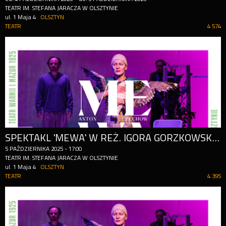
TEATR IM. STEFANA JARACZA W OLSZTYNIE
ul. 1 Maja 4
OLSZTYN
TEATR
4 574
SPEKTAKL 'MEWA' W REŻ. IGORA GORZKOWSKIEGO
5
PAŹDZIERNIKA
2025
-
17:00
TEATR IM. STEFANA JARACZA W OLSZTYNIE
ul. 1 Maja 4
OLSZTYN
TEATR
4 395