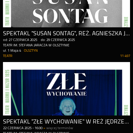
SPEKTAKL "SUSAN SONTAG", REŻ. AGNIESZKA JAKIMIAK I MATEUSZ ATMAN
od:
27
CZERWCA
2025
do:
29
CZERWCA
2025
TEATR IM. STEFANA JARACZA W OLSZTYNIE
ul. 1 Maja 4
OLSZTYN
TEATR
11 497
SPEKTAKL "ZŁE WYCHOWANIE" W REŻ JĘDRZEJA PIASKOWSKIEGO
22
CZERWCA
2025
-
16:00
»
więcej terminów