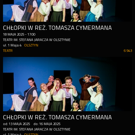
CHŁOPKI W REŻ. TOMASZA CYMERMANA
18
MAJA
2025
-
17:00
TEATR IM. STEFANA JARACZA W OLSZTYNIE
ul. 1 Maja 4
OLSZTYN
TEATR
6 943
CHŁOPKI W REŻ. TOMASZA CYMERMANA
od:
13
MAJA
2025
do:
16
MAJA
2025
TEATR IM. STEFANA JARACZA W OLSZTYNIE
ul. 1 Maja 4
OLSZTYN