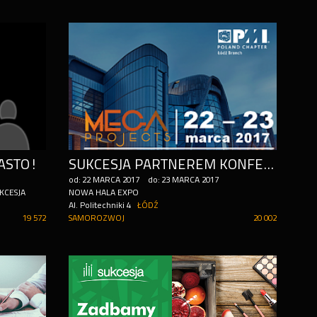
ASTO!
SUKCESJA PARTNEREM KONFERENCJI MEGA PROJECTS
od:
22
MARCA
2017
do:
23
MARCA
2017
CESJA
NOWA HALA EXPO
Al. Politechniki 4
ŁÓDŹ
19 572
SAMOROZWOJ
20 002