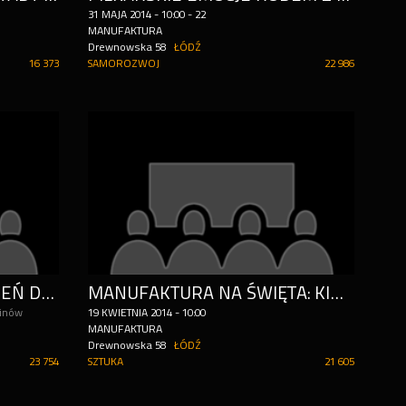
31
MAJA
2014
-
10:00 - 22
MANUFAKTURA
Drewnowska 58
ŁÓDŹ
16 373
SAMOROZWOJ
22 986
WIELKIE BUDOWANIE: DZIEŃ DZIECKA W MIASTECZKU LEGO
MANUFAKTURA NA ŚWIĘTA: KINO, TEATR, A MOŻE AKTYWNY WYPOCZYNEK?
minów
19
KWIETNIA
2014
-
10:00
MANUFAKTURA
Drewnowska 58
ŁÓDŹ
23 754
SZTUKA
21 605