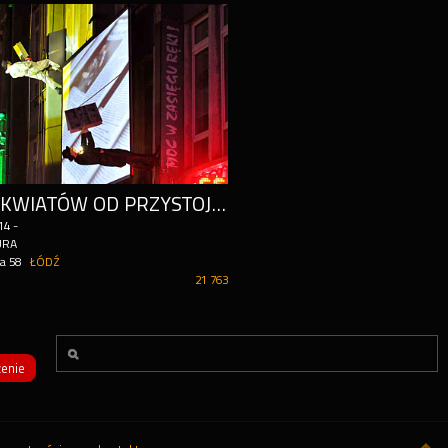
TYSIĄC KWIATÓW OD PRZYSTOJNYCH KASKADERÓW. DZIEŃ KOBIET W MANUFAKTURZE
14
-
URA
a 58
ŁÓDŹ
21 763
enie