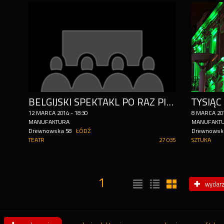
BELGIJSKI SPEKTAKL PO RAZ PIERWSZY W POLSCE „LE PONT” W TEATRZE MAŁYM
12
MARCA
2014
-
18:30
8
MARCA
20
MANUFAKTURA
MANUFAKT
Drewnowska 58
ŁÓDŹ
Drewnowsk
TEATR
27 035
SZTUKA
1
wydarz