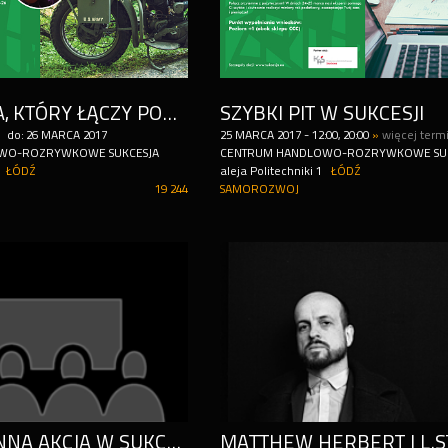
RYK SILNIKA, KTÓRY ŁĄCZY POKOLENIA - MOTOLOVE DNI W SUKCESJI
SZYBKI PIT W SUKCESJI
do:
26
MARCA
2017
25
MARCA
2017
-
12:00, 20:00
»
więcej term
WO-ROZRYWKOWE SUKCESJA
CENTRUM HANDLOWO-ROZRYWKOWE SUK
ŁÓDŹ
aleja Politechniki 1
ŁÓDŹ
19 244
SAMOROZWOJ
DOBROCZYNNA AKCJA W SUKCESJI. FUNDACJA C&A PRZEKAZUJE 10 000 EURO FUNDACJI GAJUSZ