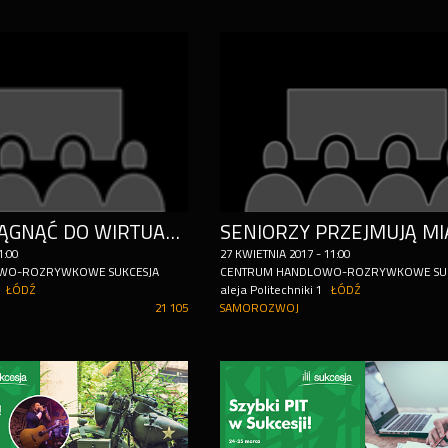
DAJ SIĘ WCIĄGNĄĆ DO WIRTUALNEGO ŚWIATA! WARSZTATY DLA SENIORÓW I ORGANIZACJI POZARZĄDOWYCH W SUKCESJI!
SENIORZY PRZEJMUJĄ MI
1:00
27
KWIETNIA
2017
-
11:00
WO-ROZRYWKOWE SUKCESJA
CENTRUM HANDLOWO-ROZRYWKOWE SUK
ŁÓDŹ
aleja Politechniki 1
ŁÓDŹ
21 105
SAMOROZWOJ