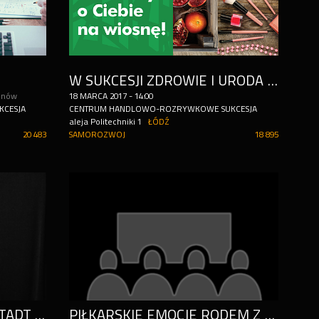
W SUKCESJI ZDROWIE I URODA CHODZĄ PARAMI
inów
18
MARCA
2017
-
14:00
CESJA
CENTRUM HANDLOWO-ROZRYWKOWE SUKCESJA
aleja Politechniki 1
ŁÓDŹ
20 483
SAMOROZWOJ
18 895
MATTHEW HERBERT I L.STADT NA RYNKU MANUFAKTURY
PIŁKARSKIE EMOCJE RODEM Z WŁOCH - MILAN DAY W MANUFAKTURZE