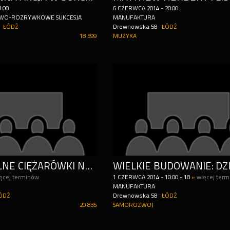
1:08
6
CZERWCA
2014
-
20:00
WO-ROZRYWKOWE SUKCESJA
MANUFAKTURA
ŁÓDŹ
Drewnowska 58
ŁÓDŹ
18 599
MUZYKA
EKSTREMALNE CIĘŻARÓWKI NA RYNKU MANUFAKTURY
ęcej terminów
1
CZERWCA
2014
-
10:00 - 18
»
więcej ter
MANUFAKTURA
ÓDŹ
Drewnowska 58
ŁÓDŹ
20 835
SAMOROZWOJ