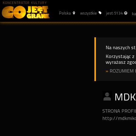
KONCENTRATOR KULTURY
Polska
wszystkie
jest: 5134
Na naszych s
Korzystając z
wyrażasz zgod
»
ROZUMIEM I
MDK
STRONA PROF
http://mdkmik