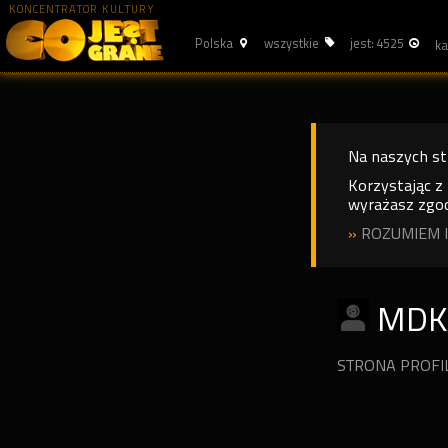
KONCENTRATOR KULTURY
Polska
wszystkie
jest: 4525
Na naszych s
Korzystając z
wyrażasz zgod
»
ROZUMIEM I
MDK
STRONA PROF