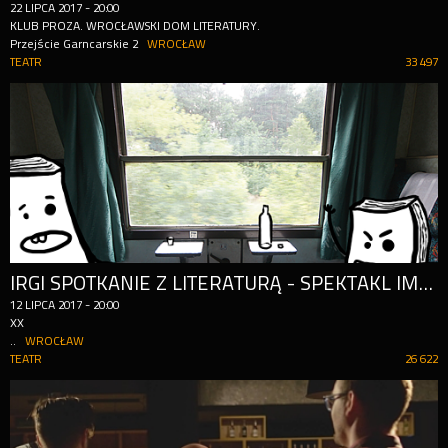
22
LIPCA
2017
-
20:00
KLUB PROZA. WROCŁAWSKI DOM LITERATURY.
Przejście Garncarskie 2
WROCŁAW
TEATR
33 497
IRGI SPOTKANIE Z LITERATURĄ - SPEKTAKL IMPROWIZOWANY
12
LIPCA
2017
-
20:00
XX
..
WROCŁAW
TEATR
26 622