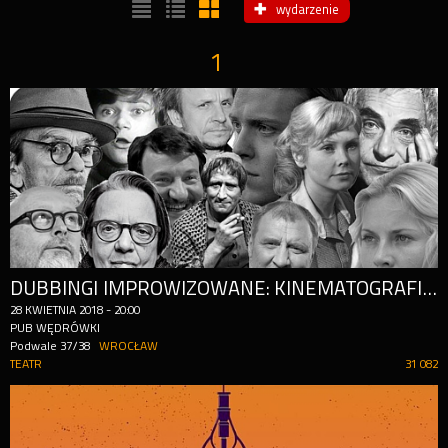
wydarzenie
1
DUBBINGI IMPROWIZOWANE: KINEMATOGRAFIA POLSKA
28
KWIETNIA
2018
-
20:00
PUB WĘDRÓWKI
Podwale 37/38
WROCŁAW
TEATR
31 082