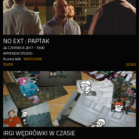
NO EXT : PAPTAK
24
CZERWCA
2017
-
19:00
APPENDIX STUDIO
Ruska 46A
WROCŁAW
TEATR
22 955
IRGI WĘDRÓWKI W CZASIE