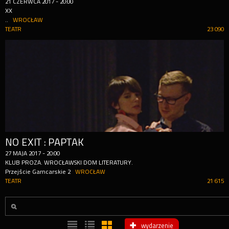
21
CZERWCA
2017
-
20:00
XX
..
WROCŁAW
TEATR
23 090
NO EXIT : PAPTAK
27
MAJA
2017
-
20:00
KLUB PROZA. WROCŁAWSKI DOM LITERATURY.
Przejście Garncarskie 2
WROCŁAW
TEATR
21 615
wydarzenie