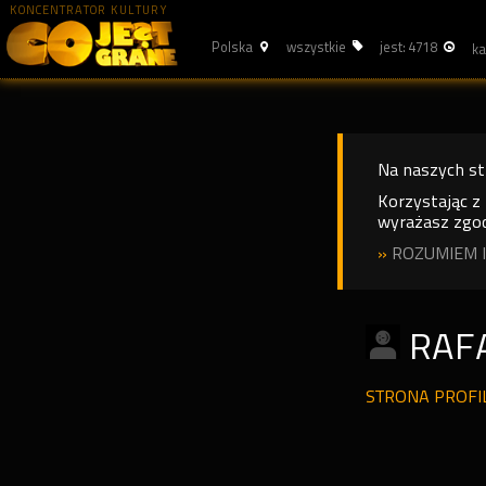
KONCENTRATOR KULTURY
Polska
wszystkie
jest: 4718
Na naszych s
Korzystając z
wyrażasz zgod
»
ROZUMIEM I
RAF
STRONA PROF