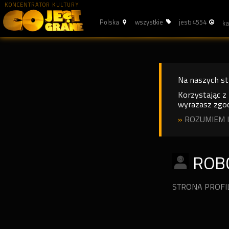
KONCENTRATOR KULTURY
Polska
wszystkie
jest: 4554
Na naszych s
Korzystając z
wyrażasz zgod
»
ROZUMIEM I
ROBC
STRONA PROF