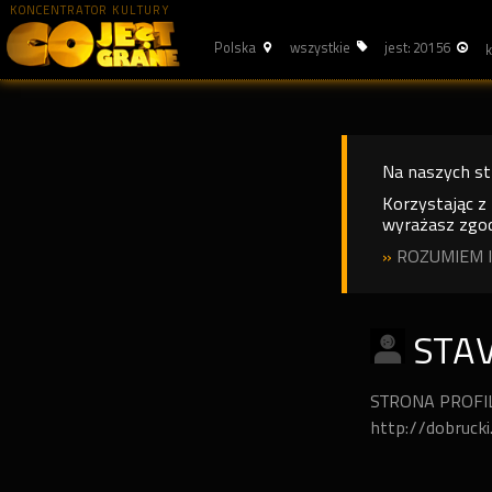
KONCENTRATOR KULTURY
Polska
wszystkie
jest: 20156
Na naszych s
Korzystając z
wyrażasz zgod
»
ROZUMIEM I
STA
STRONA PROF
http://dobruck