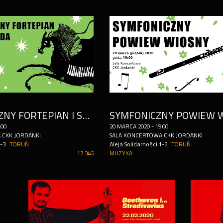
ROMANTYCZNY FORTEPIAN I SZEHEREZADA
SYMFONICZNY POWIEW 
:00
20
MARCA
2020
-
19:00
 CKK JORDANKI
SALA KONCERTOWA CKK JORDANKI
-3
TORUŃ
Aleja Solidarności 1-3
TORUŃ
17 346
MUZYKA