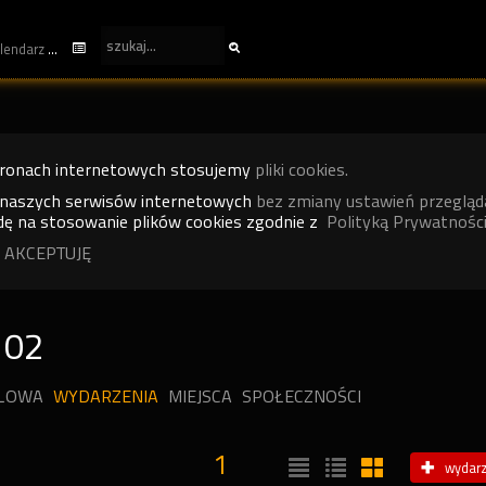
kalendarz
tronach internetowych stosujemy
pliki cookies.
 naszych serwisów internetowych
bez zmiany ustawień przegląd
ę na stosowanie plików cookies zgodnie z
Polityką Prywatności
 AKCEPTUJĘ
102
ILOWA
WYDARZENIA
MIEJSCA
SPOŁECZNOŚCI
1
wydarz