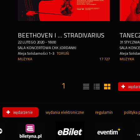
BEETHOVEN I ... STRADIVARIUS
22
LUTEGO
2020
-
18:00
31
STYCZNIA
SALA KONCERTOWA CKK JORDANKI
SALA KONC
Aleja Solidarności 1-3
TORUŃ
Aleja Solida
MUZYKA
17 727
MUZYKA
1
wydarz
wydarzenie
wydania elektroniczne
regulamin
polityka 