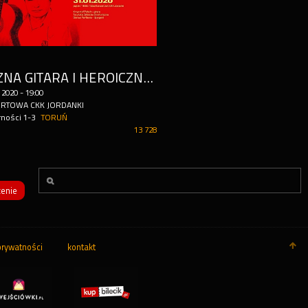
TANECZNA GITARA I HEROICZNY BEETHOVEN
2020
-
19:00
ERTOWA CKK JORDANKI
rności 1-3
TORUŃ
13 728
enie
prywatności
kontakt