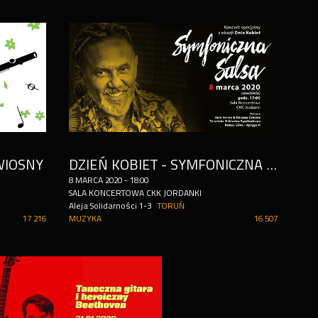
WIOSNY
DZIEŃ KOBIET - SYMFONICZNA SALSA! J.TORRES & HAVANA DREAMS
8
MARCA
2020
-
18:00
SALA KONCERTOWA CKK JORDANKI
Aleja Solidarności 1-3
TORUŃ
17 216
MUZYKA
16 507