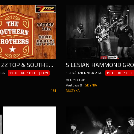
TRIBUTE TO ZZ TOP & SOUTHERN ROCK - SOUTHERN BROTHERS
026
-
19:30 | KUP-BILET
|
60zł
15
PAŹDZIERNIKA
2026
-
19:30 | KUP-BIL
BLUES CLUB
Portowa 9
GDYNIA
131
MUZYKA