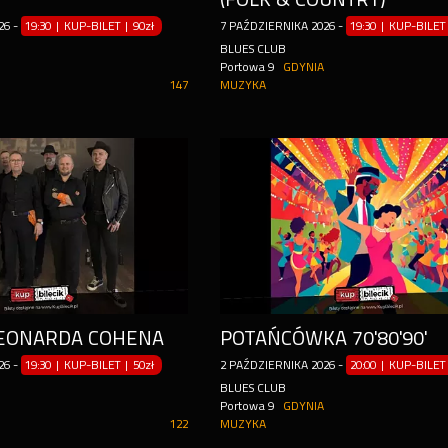
26
-
19:30 | KUP-BILET
|
90zł
7
PAŹDZIERNIKA
2026
-
19:30 | KUP-BILET
BLUES CLUB
Portowa 9
GDYNIA
147
MUZYKA
LEONARDA COHENA
POTAŃCÓWKA 70'80'90'
26
-
19:30 | KUP-BILET
|
50zł
2
PAŹDZIERNIKA
2026
-
20:00 | KUP-BILET
BLUES CLUB
Portowa 9
GDYNIA
122
MUZYKA