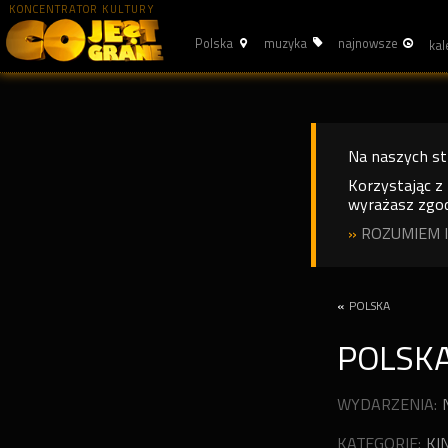
KONCENTRATOR KULTURY
Polska
muzyka
najnowsze
Na naszych s
Korzystając z
wyrażasz zgod
»
ROZUMIEM I
«
POLSKA
POLSK
WYDARZENIA:
KATEGORIE:
KI