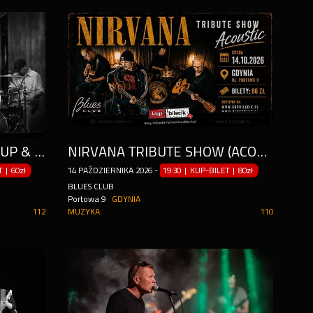
SILESIAN HAMMOND GROUP & PAULINA GOŁĘBIOWSKA
NIRVANA TRIBUTE SHOW (ACOUSTIC)
ET
|
60zł
14
PAŹDZIERNIKA
2026
-
19:30 | KUP-BILET
|
80zł
BLUES CLUB
Portowa 9
GDYNIA
112
MUZYKA
110