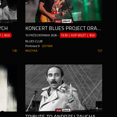
YCH
KONCERT BLUES PROJECT ORAZ MAZURSKI JAM SESSION
ET
|
60zł
10
PAŹDZIERNIKA
2026
-
19:30 | KUP-BILET
|
30zł
BLUES CLUB
Portowa 9
GDYNIA
130
MUZYKA
127
TRIBUTE TO ANDRZEJ ZAUCHA W BLUES CLUB!