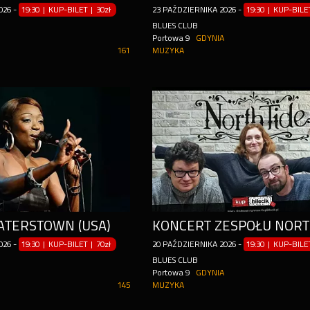
026
-
19:30 | KUP-BILET
|
30zł
23
PAŹDZIERNIKA
2026
-
19:30 | KUP-BIL
BLUES CLUB
Portowa 9
GDYNIA
161
MUZYKA
TERSTOWN (USA)
KONCERT ZESPOŁU NORT
026
-
19:30 | KUP-BILET
|
70zł
20
PAŹDZIERNIKA
2026
-
19:30 | KUP-BIL
BLUES CLUB
Portowa 9
GDYNIA
145
MUZYKA