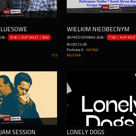
BLUESOWE
WIELKIM NIEOBECNYM
026
-
19:30 | KUP-BILET
|
90zł
28
PAŹDZIERNIKA
2026
-
17:00 | KUP-BIL
BLUES CLUB
Portowa 9
GDYNIA
112
MUZYKA
 JAM SESSION
LONELY DOGS