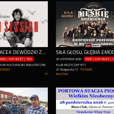
(EX DŻEM) JACEK DEWÓDZKI ZNÓW ŚPIEWA DŻEM
SIŁA GŁOSU, GŁĘBIA EMOC
18:00 | KUP-BILET
|
70zł
20
LISTOPADA
2026
-
19:00 | KUP-BILET
|
1
RUM-KULTURALNO BIBLIOTECZNE
KLUB MUZYCZNY B17
RZESKO
Ul. Bułgarska 17
POZNAŃ
71
MUZYKA