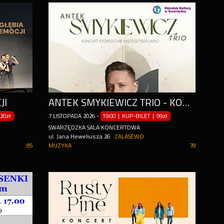
JI
ANTEK SMYKIEWICZ TRIO - KONCERT AKUSTYCZNY
20zł
7
LISTOPADA
2026
-
19:00 | KUP-BILET
|
99zł
SWARZĘDZKA SALA KONCERTOWA
ul. Jana Heweliusza 26
ZALASEWO
85
MUZYKA
78