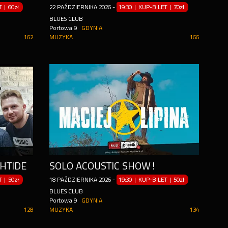
ET
|
60zł
22
PAŹDZIERNIKA
2026
-
19:30 | KUP-BILET
|
70zł
BLUES CLUB
Portowa 9
GDYNIA
162
MUZYKA
166
HTIDE
SOLO ACOUSTIC SHOW!
ET
|
50zł
18
PAŹDZIERNIKA
2026
-
19:30 | KUP-BILET
|
50zł
BLUES CLUB
Portowa 9
GDYNIA
128
MUZYKA
134