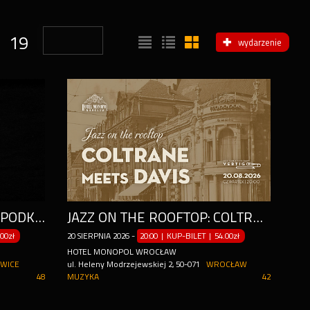
19
wydarzenie
SO HARD NA TARASACH SPODKA | KATOWICE 22.08
JAZZ ON THE ROOFTOP: COLTRANE MEETS DAVIS
.00zł
20
SIERPNIA
2026
-
20:00 | KUP-BILET
|
54.00zł
HOTEL MONOPOL WROCŁAW
WICE
ul. Heleny Modrzejewskiej 2, 50-071
WROCŁAW
48
MUZYKA
42