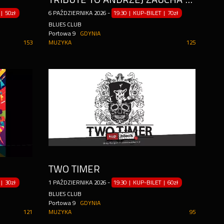
|
50zł
6
PAŹDZIERNIKA
2026
-
19:30 | KUP-BILET
|
70zł
BLUES CLUB
Portowa 9
GDYNIA
153
MUZYKA
125
TWO TIMER
|
30zł
1
PAŹDZIERNIKA
2026
-
19:30 | KUP-BILET
|
60zł
BLUES CLUB
Portowa 9
GDYNIA
121
MUZYKA
95