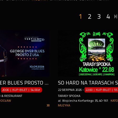
1
2
3
4
GEORGE DYER BLUES PROSTO Z USA
-
20:00 | KUP-BILET
|
54.00zł
22
SIERPNIA
2026
-
22:00 | KUP-BILET
|
55
B & RESTAURANT
TARASY SPODKA
OCŁAW
al. Wojciecha Korfantego 35, 40-161
KATO
38
MUZYKA