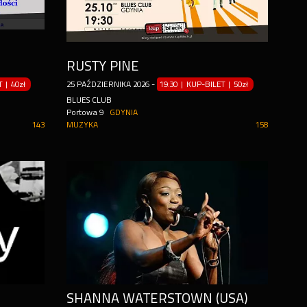
RUSTY PINE
ET
|
40zł
25
PAŹDZIERNIKA
2026
-
19:30 | KUP-BILET
|
50zł
BLUES CLUB
Portowa 9
GDYNIA
143
MUZYKA
158
SHANNA WATERSTOWN (USA)