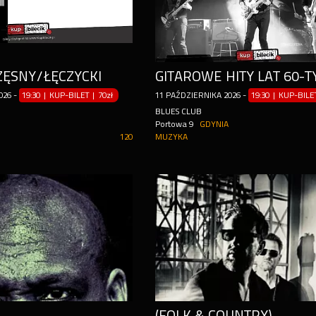
ZĘSNY/ŁĘCZYCKI
GITAROWE HITY LAT 60-T
026
-
19:30 | KUP-BILET
|
70zł
11
PAŹDZIERNIKA
2026
-
19:30 | KUP-BIL
BLUES CLUB
Portowa 9
GDYNIA
120
MUZYKA
(FOLK & COUNTRY)