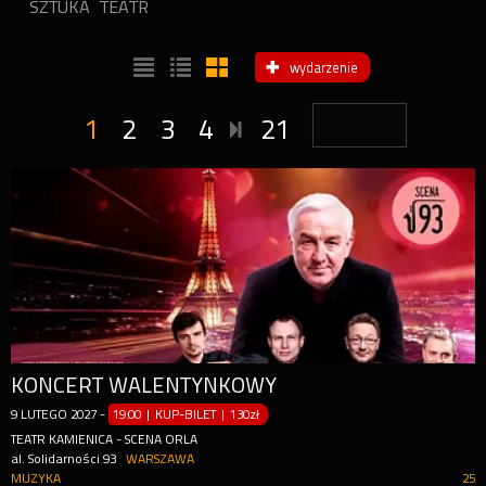
SZTUKA
TEATR
wydarzenie
1
2
3
4
21
KONCERT WALENTYNKOWY
9
LUTEGO
2027
-
19:00 | KUP-BILET
|
130zł
TEATR KAMIENICA - SCENA ORLA
al. Solidarności 93
WARSZAWA
MUZYKA
25