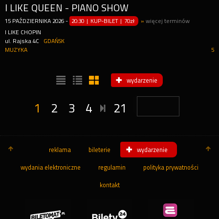
I LIKE QUEEN - PIANO SHOW
15
PAŹDZIERNIKA
2026
-
20:30 | KUP-BILET
|
70zł
»
więcej terminów
I LIKE CHOPIN
ul. Rajska 4C
GDAŃSK
MUZYKA
5
wydarzenie
1
2
3
4
21
reklama
bileterie
wydarzenie
wydania elektroniczne
regulamin
polityka prywatności
kontakt