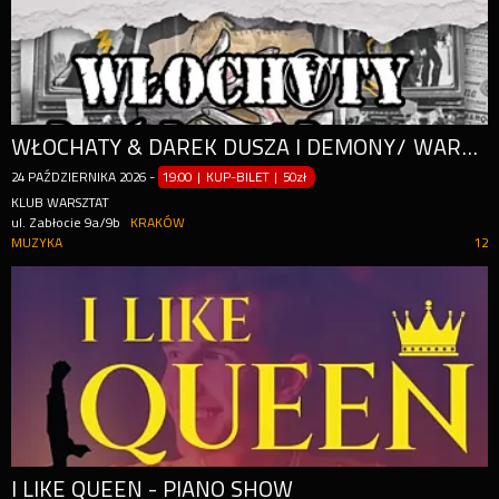
WŁOCHATY & DAREK DUSZA I DEMONY/ WARSZTAT/ KRAKÓW
24
PAŹDZIERNIKA
2026
-
19:00 | KUP-BILET
|
50zł
KLUB WARSZTAT
ul. Zabłocie 9a/9b
KRAKÓW
MUZYKA
12
I LIKE QUEEN - PIANO SHOW