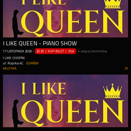
I LIKE QUEEN - PIANO SHOW
17
LISTOPADA
2026
-
20:30 | KUP-BILET
|
70zł
»
więcej terminów
I LIKE CHOPIN
ul. Rajska 4C
GDAŃSK
MUZYKA
31