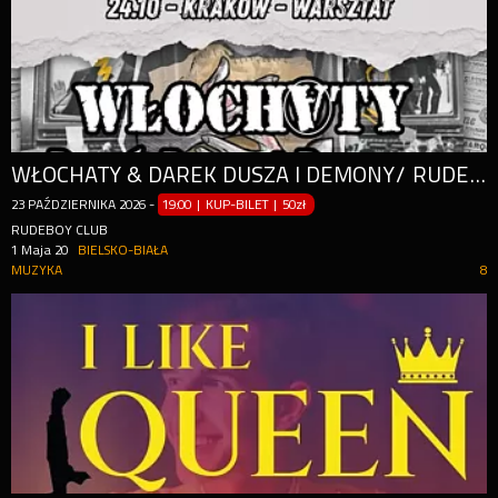
WŁOCHATY & DAREK DUSZA I DEMONY/ RUDEBOY/ BIELSKO-BIAŁA
23
PAŹDZIERNIKA
2026
-
19:00 | KUP-BILET
|
50zł
RUDEBOY CLUB
1 Maja 20
BIELSKO-BIAŁA
MUZYKA
8