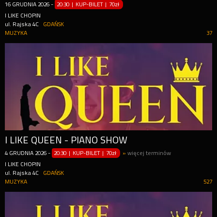
16
GRUDNIA
2026
-
20:30 | KUP-BILET
|
70zł
I LIKE CHOPIN
ul. Rajska 4C
GDAŃSK
MUZYKA
37
I LIKE QUEEN - PIANO SHOW
4
GRUDNIA
2026
-
20:30 | KUP-BILET
|
70zł
»
więcej terminów
I LIKE CHOPIN
ul. Rajska 4C
GDAŃSK
MUZYKA
527