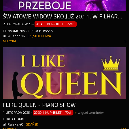
ŚWIATOWE WIDOWISKO JUŻ 20.11. W FILHARMONII CZĘSTOCHOWSKIEJ
20
LISTOPADA
2026
-
20:00 | KUP-BILET
|
229zł
FILHARMONIA CZĘSTOCHOWSKA
ul. Wilsona 16
CZĘSTOCHOWA
MUZYKA
5
I LIKE QUEEN - PIANO SHOW
1
LISTOPADA
2026
-
20:30 | KUP-BILET
|
70zł
»
więcej terminów
I LIKE CHOPIN
ul. Rajska 4C
GDAŃSK