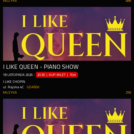
MUZYKA
488
I LIKE QUEEN - PIANO SHOW
18
LISTOPADA
2026
-
20:30 | KUP-BILET
|
70zł
I LIKE CHOPIN
ul. Rajska 4C
GDAŃSK
MUZYKA
259