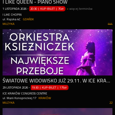
I LIKE QUEEN - PIANO SHOW
1
LISTOPADA
2026
-
20:30 | KUP-BILET
|
70zł
»
więcej terminów
I LIKE CHOPIN
ul. Rajska 4C
GDAŃSK
MUZYKA
444
ŚWIATOWE WIDOWISKO JUŻ 29.11. W ICE KRAKÓW!
29
LISTOPADA
2026
-
19:30 | KUP-BILET
|
179zł
ICE KRAKÓW CONGRESS CENTRE
ul. Marii Konopnickiej 17
KRAKÓW
MUZYKA
22