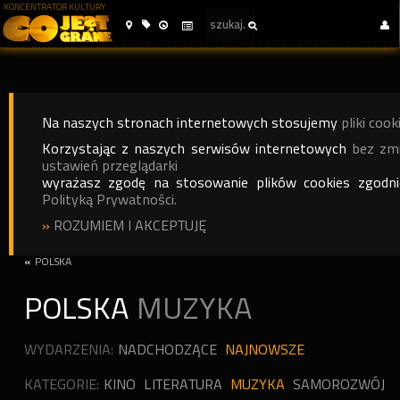
KONCENTRATOR KULTURY
Na naszych stronach internetowych stosujemy
pliki cook
Korzystając z naszych serwisów internetowych
bez zm
ustawień przeglądarki
wyrażasz zgodę na stosowanie plików cookies zgodn
Polityką Prywatności.
»
ROZUMIEM I AKCEPTUJĘ
«
POLSKA
POLSKA
MUZYKA
WYDARZENIA:
NADCHODZĄCE
NAJNOWSZE
KATEGORIE:
KINO
LITERATURA
MUZYKA
SAMOROZWÓJ