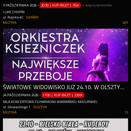
3
PAŹDZIERNIKA
2026
-
20:30 | KUP-BILET
|
70zł
»
więcej terminów
I LIKE CHOPIN
ul. Rajska 4C
GDAŃSK
MUZYKA
401
ŚWIATOWE WIDOWISKO JUŻ 24.10. W OLSZTYNIE!
24
PAŹDZIERNIKA
2026
-
17:00 | KUP-BILET
|
229zł
SALA KONCERTOWA FILHARMONII WARMIŃSKO-MAZURSKIEJ
ul. Głowackiego 1
OLSZTYN
MUZYKA
12