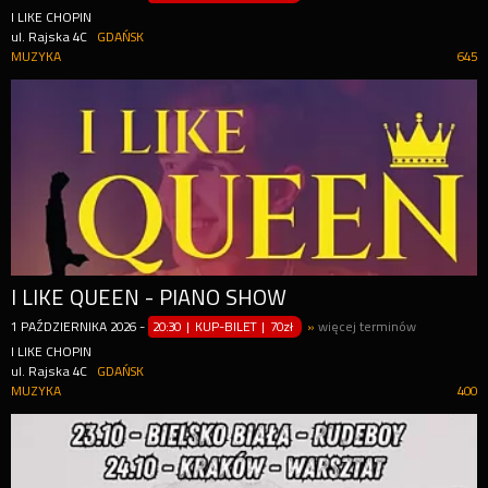
I LIKE CHOPIN
ul. Rajska 4C
GDAŃSK
MUZYKA
645
I LIKE QUEEN - PIANO SHOW
1
PAŹDZIERNIKA
2026
-
20:30 | KUP-BILET
|
70zł
»
więcej terminów
I LIKE CHOPIN
ul. Rajska 4C
GDAŃSK
MUZYKA
400