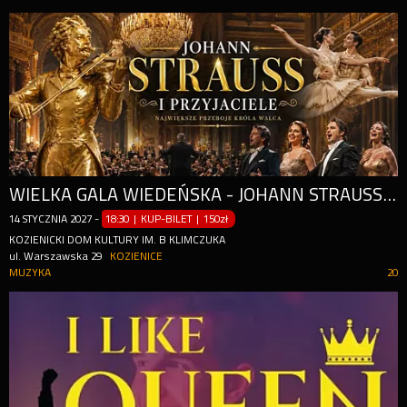
WIELKA GALA WIEDEŃSKA - JOHANN STRAUSS I PRZYJACIELE
14
STYCZNIA
2027
-
18:30 | KUP-BILET
|
150zł
KOZIENICKI DOM KULTURY IM. B KLIMCZUKA
ul. Warszawska 29
KOZIENICE
MUZYKA
20