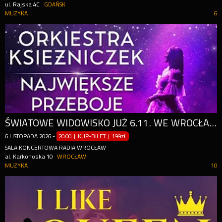
ul. Rajska 4C
GDAŃSK
MUZYKA
6
ŚWIATOWE WIDOWISKO JUŻ 6.11. WE WROCŁAWIU!
6
LISTOPADA
2026
-
20:00 | KUP-BILET
|
199zł
SALA KONCERTOWA RADIA WROCŁAW
al. Karkonoska 10
WROCŁAW
MUZYKA
10