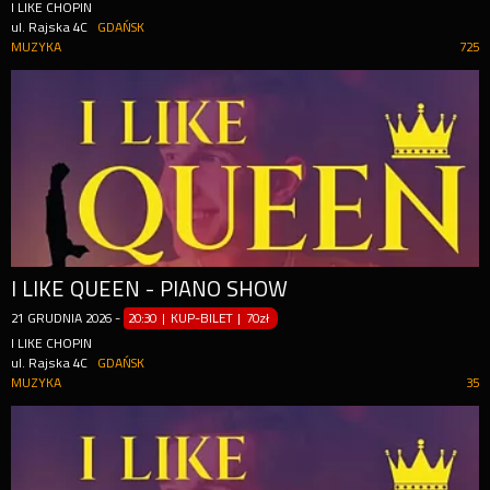
I LIKE CHOPIN
ul. Rajska 4C
GDAŃSK
MUZYKA
725
I LIKE QUEEN - PIANO SHOW
21
GRUDNIA
2026
-
20:30 | KUP-BILET
|
70zł
I LIKE CHOPIN
ul. Rajska 4C
GDAŃSK
MUZYKA
35