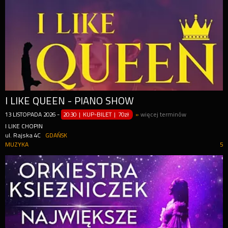
I LIKE QUEEN - PIANO SHOW
13
LISTOPADA
2026
-
20:30 | KUP-BILET
|
70zł
»
więcej terminów
I LIKE CHOPIN
ul. Rajska 4C
GDAŃSK
MUZYKA
5