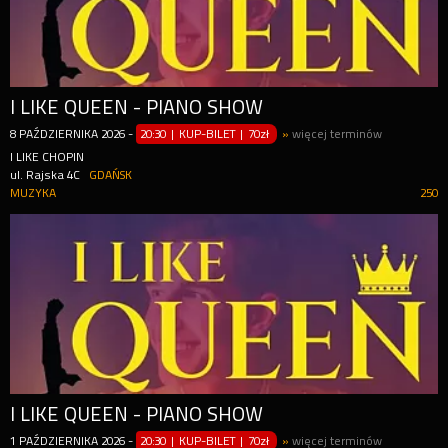
I LIKE QUEEN - PIANO SHOW
8
PAŹDZIERNIKA
2026
-
20:30 | KUP-BILET
|
70zł
»
więcej terminów
I LIKE CHOPIN
ul. Rajska 4C
GDAŃSK
MUZYKA
250
I LIKE QUEEN - PIANO SHOW
1
PAŹDZIERNIKA
2026
-
20:30 | KUP-BILET
|
70zł
»
więcej terminów