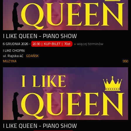
I LIKE QUEEN - PIANO SHOW
6
GRUDNIA
2026
-
20:30 | KUP-BILET
|
70zł
»
więcej terminów
I LIKE CHOPIN
ul. Rajska 4C
GDAŃSK
MUZYKA
950
I LIKE QUEEN - PIANO SHOW