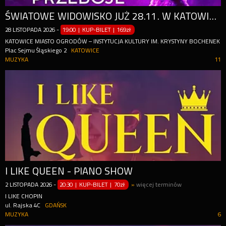
ŚWIATOWE WIDOWISKO JUŻ 28.11. W KATOWICACH!
28
LISTOPADA
2026
-
19:00 | KUP-BILET
|
169zł
KATOWICE MIASTO OGRODÓW – INSTYTUCJA KULTURY IM. KRYSTYNY BOCHENEK
Plac Sejmu Śląskiego 2
KATOWICE
MUZYKA
11
I LIKE QUEEN - PIANO SHOW
2
LISTOPADA
2026
-
20:30 | KUP-BILET
|
70zł
»
więcej terminów
I LIKE CHOPIN
ul. Rajska 4C
GDAŃSK
MUZYKA
6