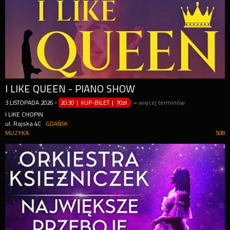
I LIKE QUEEN - PIANO SHOW
3
LISTOPADA
2026
-
20:30 | KUP-BILET
|
70zł
»
więcej terminów
I LIKE CHOPIN
ul. Rajska 4C
GDAŃSK
MUZYKA
508