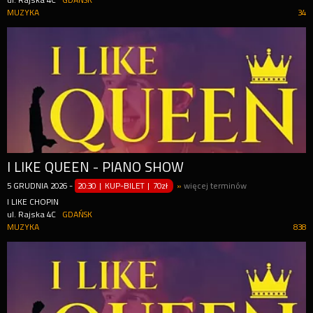
ul. Rajska 4C
GDAŃSK
MUZYKA
34
I LIKE QUEEN - PIANO SHOW
5
GRUDNIA
2026
-
20:30 | KUP-BILET
|
70zł
»
więcej terminów
I LIKE CHOPIN
ul. Rajska 4C
GDAŃSK
MUZYKA
838