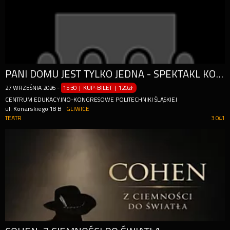
PANI DOMU JEST TYLKO JEDNA - SPEKTAKL KOMEDIOWY
27
WRZEŚNIA
2026
-
15:30 | KUP-BILET
|
120zł
CENTRUM EDUKACYJNO-KONGRESOWE POLITECHNIKI ŚLĄSKIEJ
ul. Konarskiego 18 B
GLIWICE
TEATR
3 041