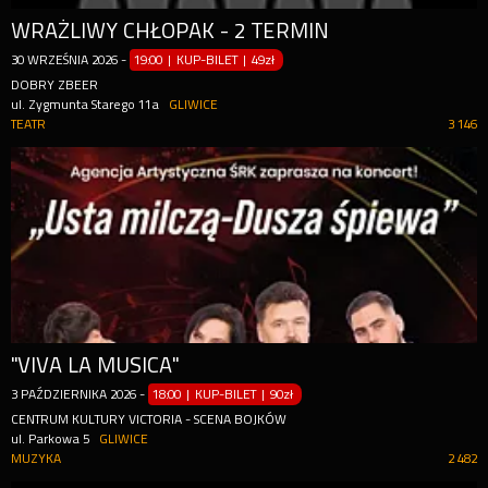
WRAŻLIWY CHŁOPAK - 2 TERMIN
30
WRZEŚNIA
2026
-
19:00 | KUP-BILET
|
49zł
DOBRY ZBEER
ul. Zygmunta Starego 11a
GLIWICE
TEATR
3 146
"VIVA LA MUSICA"
3
PAŹDZIERNIKA
2026
-
18:00 | KUP-BILET
|
90zł
CENTRUM KULTURY VICTORIA - SCENA BOJKÓW
ul. Parkowa 5
GLIWICE
MUZYKA
2 482