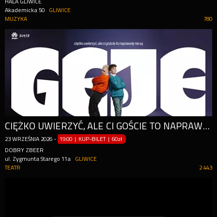
HALA GLIWICE
Akademicka 50
GLIWICE
MUZYKA
780
CIĘŻKO UWIERZYĆ, ALE CI GOŚCIE TO NAPRAWDĘ NIE SĄ GEJE
23
WRZEŚNIA
2026
-
19:00 | KUP-BILET
|
60zł
DOBRY ZBEER
ul. Zygmunta Starego 11a
GLIWICE
TEATR
2 443