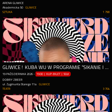
ARENA GLIWICE
Akademicka 50
GLIWICE
SZTUKA
1 798
GLIWICE! KUBA WU W PROGRAMIE "SIKANIE I PIERDZENIE" | STAND-UP
19
PAŹDZIERNIKA
2026
-
19:00 | KUP-BILET
|
50zł
DOBRY ZBEER
ul. Zygmunta Starego 11a
GLIWICE
TEATR
3 704