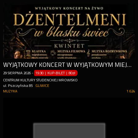
WYJĄTKOWY KONCERT W WYJĄTKOWYM MIEJSCU.
29
SIERPNIA
2026
-
19:30 | KUP-BILET
|
80zł
CENTRUM KULTURY STUDENCKIEJ MROWISKO
ul. Pszczyńska 85
GLIWICE
MUZYKA
1 624