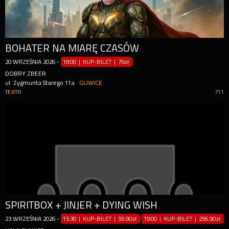
BOHATER NA MIARĘ CZASÓW
20
WRZEŚNIA
2026
-
18:00 | KUP-BILET
|
79zł
DOBRY ZBEER
ul. Zygmunta Starego 11a
GLIWICE
TEATR
711
SPIRITBOX + JINJER + DYING WISH
23
WRZEŚNIA
2026
-
15:30 | KUP-BILET
|
59.90zł
19:00 | KUP-BILET
|
256.90zł