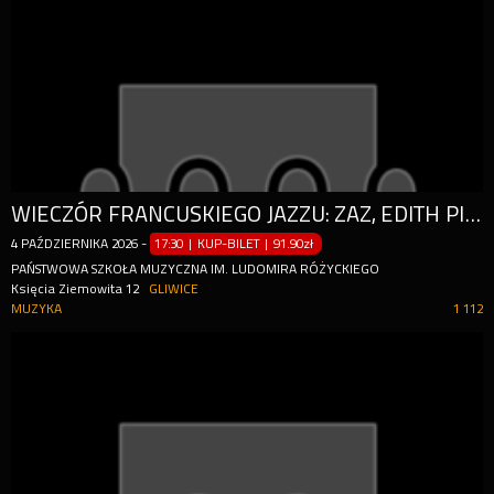
WIECZÓR FRANCUSKIEGO JAZZU: ZAZ, EDITH PIAF I INNE IKONY
4
PAŹDZIERNIKA
2026
-
17:30 | KUP-BILET
|
91.90zł
PAŃSTWOWA SZKOŁA MUZYCZNA IM. LUDOMIRA RÓŻYCKIEGO
Księcia Ziemowita 12
GLIWICE
MUZYKA
1 112