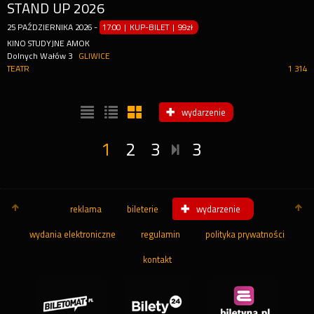
STAND UP 2026
25
PAŹDZIERNIKA
2026
-
17:00 | KUP-BILET
|
99zł
KINO STUDYJNE AMOK
Dolnych Wałów 3
GLIWICE
TEATR
1 314
wydarzenie
1
2
3
3
reklama
bileterie
wydarzenie
wydania elektroniczne
regulamin
polityka prywatności
kontakt