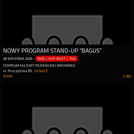
NOWY PROGRAM STAND-UP "BAGUS"
28
WRZEŚNIA
2026
-
18:00 | KUP-BILET
|
70zł
CENTRUM KULTURY STUDENCKIEJ MROWISKO
ul. Pszczyńska 85
GLIWICE
TEATR
3 390