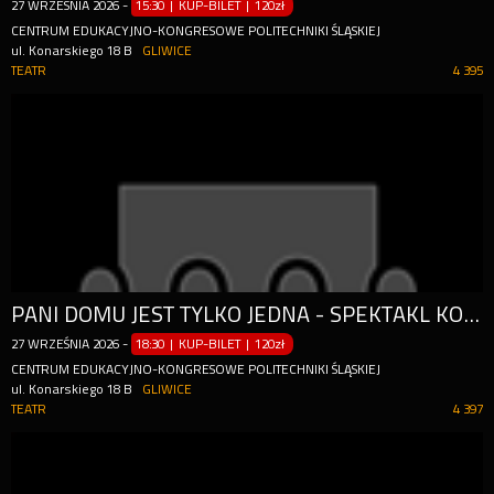
27
WRZEŚNIA
2026
-
15:30 | KUP-BILET
|
120zł
CENTRUM EDUKACYJNO-KONGRESOWE POLITECHNIKI ŚLĄSKIEJ
ul. Konarskiego 18 B
GLIWICE
TEATR
4 395
PANI DOMU JEST TYLKO JEDNA - SPEKTAKL KOMEDIOWY 2025
27
WRZEŚNIA
2026
-
18:30 | KUP-BILET
|
120zł
CENTRUM EDUKACYJNO-KONGRESOWE POLITECHNIKI ŚLĄSKIEJ
ul. Konarskiego 18 B
GLIWICE
TEATR
4 397