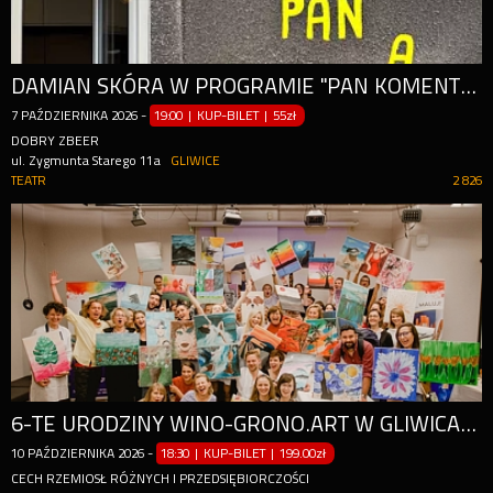
DAMIAN SKÓRA W PROGRAMIE "PAN KOMENTARZ" + POLSKA KOMENTUJĄCA NA ŻYWO
7
PAŹDZIERNIKA
2026
-
19:00 | KUP-BILET
|
55zł
DOBRY ZBEER
ul. Zygmunta Starego 11a
GLIWICE
TEATR
2 826
6-TE URODZINY WINO-GRONO.ART W GLIWICACH!
10
PAŹDZIERNIKA
2026
-
18:30 | KUP-BILET
|
199.00zł
CECH RZEMIOSŁ RÓŻNYCH I PRZEDSIĘBIORCZOŚCI