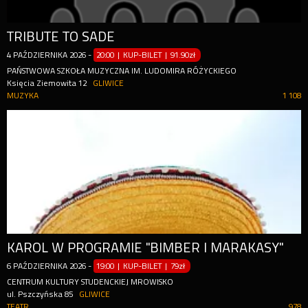
TRIBUTE TO SADE
4
PAŹDZIERNIKA
2026
-
20:00 | KUP-BILET
|
91.90zł
PAŃSTWOWA SZKOŁA MUZYCZNA IM. LUDOMIRA RÓŻYCKIEGO
Księcia Ziemowita 12
GLIWICE
MUZYKA
1 108
KAROL W PROGRAMIE "BIMBER I MARAKASY"
6
PAŹDZIERNIKA
2026
-
19:00 | KUP-BILET
|
79zł
CENTRUM KULTURY STUDENCKIEJ MROWISKO
ul. Pszczyńska 85
GLIWICE
TEATR
978