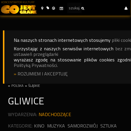
KONCENTRATOR KULTURY
Na naszych stronach internetowych stosujemy
pliki cook
Korzystając z naszych serwisów internetowych
bez zm
ustawień przeglądarki
wyrażasz zgodę na stosowanie plików cookies zgodn
Polityką Prywatności.
»
ROZUMIEM I AKCEPTUJĘ
«
POLSKA
«
ŚLĄSKIE
GLIWICE
WYDARZENIA:
NADCHODZĄCE
KATEGORIE:
KINO
MUZYKA
SAMOROZWÓJ
SZTUKA