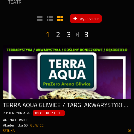
TEATR
wydarzenie
1
2
3
3
TERRA AQUA GLIWICE / TARGI AKWARYSTYKI / PIĘKNO RĘKODZIEŁA / WYSTAWA PAJĄKÓW
23
SIERPNIA
2026
-
10:00 | KUP-BILET
ARENA GLIWICE
Akademicka 50
GLIWICE
SZTUKA
76