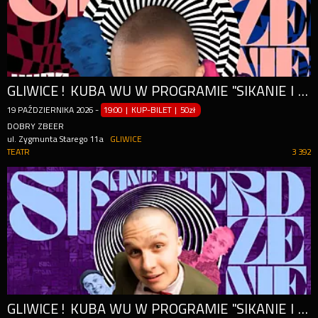
GLIWICE! KUBA WU W PROGRAMIE "SIKANIE I PIERDZENIE" | STAND-UP
19
PAŹDZIERNIKA
2026
-
19:00 | KUP-BILET
|
50zł
DOBRY ZBEER
ul. Zygmunta Starego 11a
GLIWICE
TEATR
3 392
GLIWICE! KUBA WU W PROGRAMIE "SIKANIE I PIERDZENIE" | STAND-UP