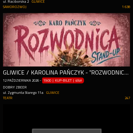
ul. Raciborska 2
GLIWICE
SAMOROZWOJ
1 638
GLIWICE / KAROLINA PAŃCZYK - "ROZWODNICA" / STAND-UP / 12.10.2026 R. / GODZ. 19:00
12
PAŹDZIERNIKA
2026
-
19:00 | KUP-BILET
|
49zł
DOBRY ZBEER
ul. Zygmunta Starego 11a
GLIWICE
TEATR
247