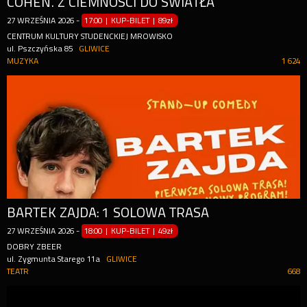
COHEN. Z CIEMNOŚCI DO ŚWIATŁA
27
WRZEŚNIA
2026
-
17:00 | KUP-BILET
|
89zł
CENTRUM KULTURY STUDENCKIEJ MROWISKO
ul. Pszczyńska 85
GLIWICE
MUZYKA
1 624
BARTEK ZAJDA: 1 SOLOWA TRASA
27
WRZEŚNIA
2026
-
18:00 | KUP-BILET
|
49zł
DOBRY ZBEER
ul. Zygmunta Starego 11a
GLIWICE
TEATR
668