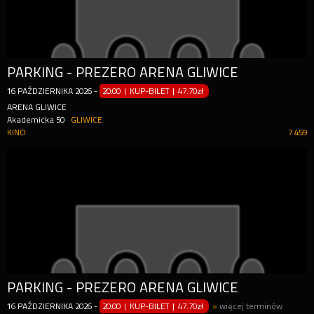
PARKING - PREZERO ARENA GLIWICE
16
PAŹDZIERNIKA
2026
-
20:00 | KUP-BILET
|
47.70zł
ARENA GLIWICE
Akademicka 50
GLIWICE
KINO
7 459
PARKING - PREZERO ARENA GLIWICE
16
PAŹDZIERNIKA
2026
-
20:00 | KUP-BILET
|
47.70zł
»
więcej terminów