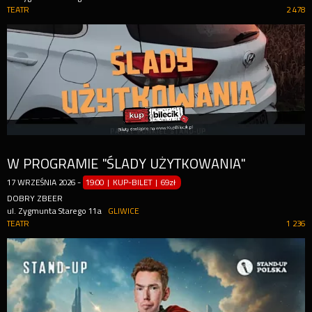
TEATR
2 478
W PROGRAMIE "ŚLADY UŻYTKOWANIA"
17
WRZEŚNIA
2026
-
19:00 | KUP-BILET
|
69zł
DOBRY ZBEER
ul. Zygmunta Starego 11a
GLIWICE
TEATR
1 236