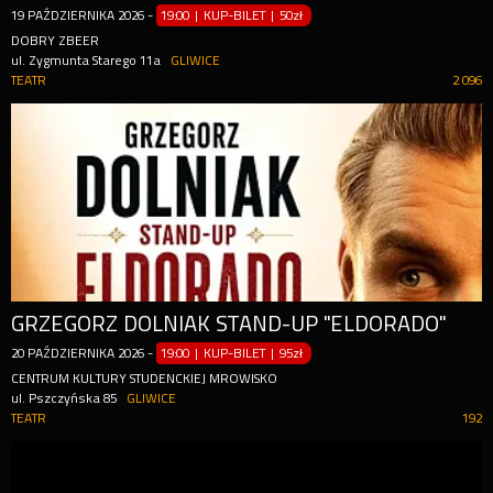
19
PAŹDZIERNIKA
2026
-
19:00 | KUP-BILET
|
50zł
DOBRY ZBEER
ul. Zygmunta Starego 11a
GLIWICE
TEATR
2 096
GRZEGORZ DOLNIAK STAND-UP "ELDORADO"
20
PAŹDZIERNIKA
2026
-
19:00 | KUP-BILET
|
95zł
CENTRUM KULTURY STUDENCKIEJ MROWISKO
ul. Pszczyńska 85
GLIWICE
TEATR
192