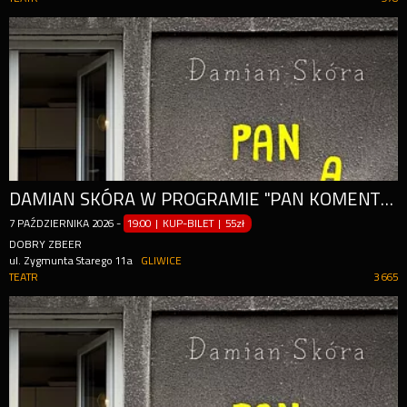
DAMIAN SKÓRA W PROGRAMIE "PAN KOMENTARZ" + POLSKA KOMENTUJĄCA NA ŻYWO
7
PAŹDZIERNIKA
2026
-
19:00 | KUP-BILET
|
55zł
DOBRY ZBEER
ul. Zygmunta Starego 11a
GLIWICE
TEATR
3 665